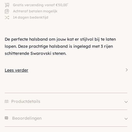
*
Gratis verzending vanaf €50,00
Achteraf betalen mogelijk
14 dagen bedenktijd
De perfecte halsband om jouw kat er stijlvol bij te laten
lopen. Deze prachtige halsband is ingelegd met 3 rijen
schitterende Swarovski stenen.
Lees verder
Productdetails
Beoordelingen
Size
XS, S
Merk
Susan Lanci
Er zijn nog geen beoordelingen.