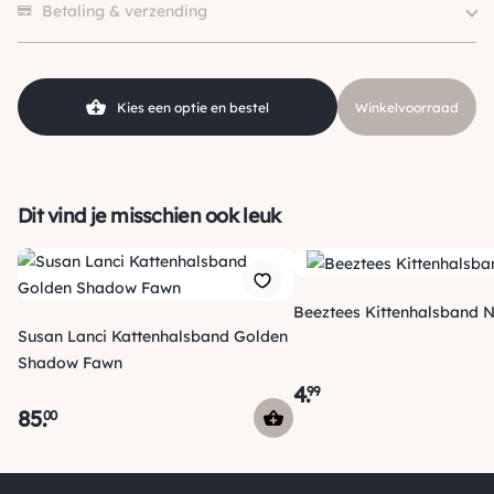
Kleur
Rood
Betaling & verzending
Kies een optie en bestel
Winkelvoorraad
Dit vind je misschien ook leuk
Beeztees Kittenhalsband 
Susan Lanci Kattenhalsband Golden
Shadow Fawn
4
.
99
85
.
00
Verzending