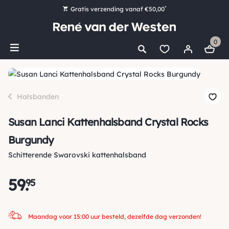
*
Gratis verzending vanaf €50,00
Bestel nu, betaal later met Klarna
0
Ruim 16.000 artikelen op voorraad
Maandag voor 15:00 uur besteld, dezelfde dag verzonden!
Ruim 44 jaar kennis en ervaring
Halsbanden
Susan Lanci Kattenhalsband Crystal Rocks
Burgundy
Schitterende Swarovski kattenhalsband
59
.
95
Maandag voor 15:00 uur besteld, dezelfde dag verzonden!