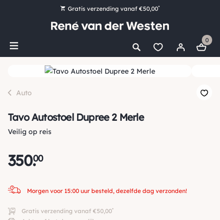
*
Gratis verzending vanaf €50,00
Bestel nu, betaal later met Klarna
0
Ruim 16.000 artikelen op voorraad
Morgen voor 15:00 uur besteld, dezelfde dag verzonden!
Ruim 44 jaar kennis en ervaring
Auto
Tavo Autostoel Dupree 2 Merle
Veilig op reis
350
.
00
Morgen voor 15:00 uur besteld, dezelfde dag verzonden!
*
Gratis verzending vanaf €50,00