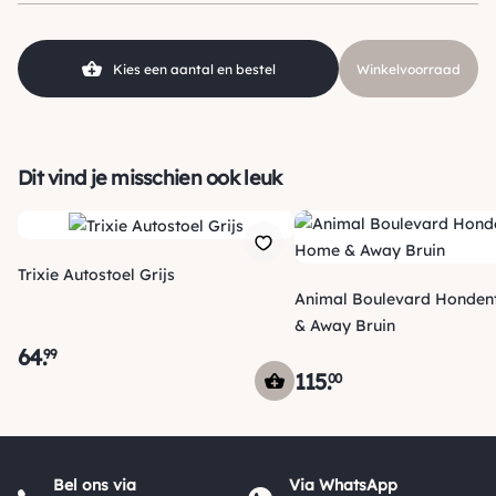
Kies een aantal en bestel
Winkelvoorraad
Dit vind je misschien ook leuk
Trixie Autostoel Grijs
Animal Boulevard Honde
& Away Bruin
64
.
99
115
.
00
Verzending
Morgen voor 15:00 uur besteld, dezelfde dag verzonden! Je
Bel ons via
Via WhatsApp
ontvangt een track & trace code van ons zodat je je pakketje