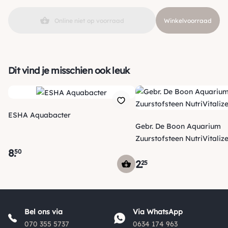
Online niet op voorraad
Winkelvoorraad
Dit vind je misschien ook leuk
ESHA Aquabacter
Gebr. De Boon Aquarium
Zuurstofsteen NutriVitalize
8
.
50
2
.
25
Verzending
Morgen voor 15:00 uur besteld, dezelfde dag verzonden! Je
Bel ons via
Via WhatsApp
ontvangt een track & trace code van ons zodat je je pakketje
070 355 5737
0634 174 963
kan volgen. Voor orders tot € 15.00 zijn de verzendkosten €