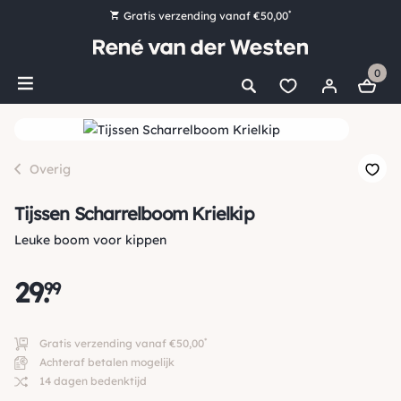
*
Gratis verzending vanaf €50,00
Bestel nu, betaal later met Klarna
0
Ruim 16.000 artikelen op voorraad
Morgen voor 15:00 uur besteld, dezelfde dag verzonden!
Ruim 44 jaar kennis en ervaring
Overig
Tijssen Scharrelboom Krielkip
Leuke boom voor kippen
29
.
99
*
Gratis verzending vanaf €50,00
Achteraf betalen mogelijk
14 dagen bedenktijd