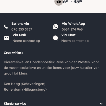
6
.
-
45
.
15
80
zijn de verzendkosten €3,95. De pakketten naar België
worden aangetekend en verzekerd verstuurd. Voor de
verzendkosten buiten Nederland en België verwijzen wij je
graag door naar "
Orders Europe
".
Bel ons via
Via WhatsApp
070 355 5737
0634 174 963
Kies je voor afhalen bij een pakketpunt maar wordt het
Via Mail
Via Chat
pakket niet afgehaald? Dan retourneren wij het
Neem contact op
Neem contact op
aankoopbedrag min de gemaakte verzendkosten.
Onze winkels
Retouren
Dierenwinkel en Hondenboetiek René van der Westen, voor
Is een product dat je besteld hebt niet naar wens? Dan kan je
de meest exclusieve en unieke items voor jouw huisdier van
het product altijd retourneren binnen 14 dagen. De
groot tot klein.
retourkosten bedragen € 6.75 en zijn voor eigen rekening.
Kies bij het retourneren altijd voor "alleen huisadres",
Den Haag (Scheveningen)
pakketten die bij een pakketpunt worden geleverd halen wij
Rotterdam (Hillegersberg)
niet af.
Klantenservice