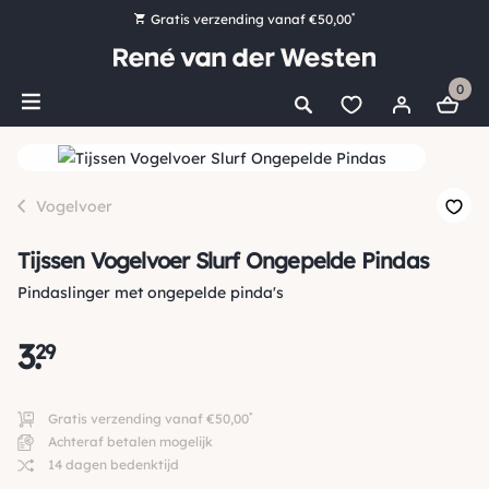
*
Gratis verzending vanaf €50,00
Bestel nu, betaal later met Klarna
0
Ruim 16.000 artikelen op voorraad
Maandag voor 15:00 uur besteld, dezelfde dag verzonden!
Ruim 44 jaar kennis en ervaring
Vogelvoer
Tijssen Vogelvoer Slurf Ongepelde Pindas
Pindaslinger met ongepelde pinda's
3
.
29
*
Gratis verzending vanaf €50,00
Achteraf betalen mogelijk
14 dagen bedenktijd