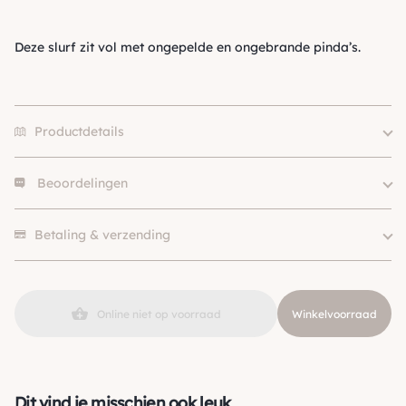
Deze slurf zit vol met ongepelde en ongebrande pinda’s.
Productdetails
Beoordelingen
Merk
Tijssen
SKU
210000002263
Er zijn nog geen beoordelingen.
Betaling & verzending
Online niet op voorraad
Winkelvoorraad
Dit vind je misschien ook leuk