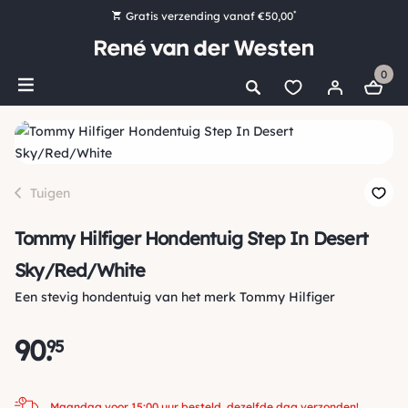
*
Gratis verzending vanaf €50,00
Bestel nu, betaal later met Klarna
0
Ruim 16.000 artikelen op voorraad
Maandag voor 15:00 uur besteld, dezelfde dag verzonden!
Ruim 44 jaar kennis en ervaring
Tuigen
Tommy Hilfiger Hondentuig Step In Desert
Sky/Red/White
Een stevig hondentuig van het merk Tommy Hilfiger
90
.
95
Maandag voor 15:00 uur besteld, dezelfde dag verzonden!