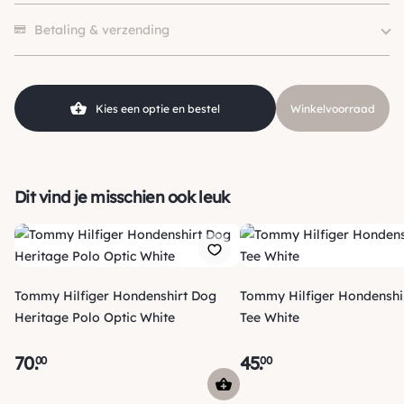
Merk
Tommy Hilfiger
Er zijn nog geen beoordelingen.
Kleur
Rood, Wit, Blauw
Betaling & verzending
Kies een optie en bestel
Winkelvoorraad
Dit vind je misschien ook leuk
Tommy Hilfiger Hondenshirt Dog
Tommy Hilfiger Hondenshir
Heritage Polo Optic White
Tee White
70
.
45
.
00
00