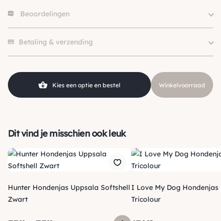
Beoordelingen
Size
XS, S, S/M, S-M, M, L
Hondgrootte
Klein (0 – 10kg)
Er zijn nog geen beoordelingen.
Kleur
Roze
Betaling & verzending
Merk
Trilly Tutti Brilli
Kies een optie en bestel
Winkelvoorraad
Dit vind je misschien ook leuk
Hunter Hondenjas Uppsala Softshell
I Love My Dog Hondenjas 
Zwart
Tricolour