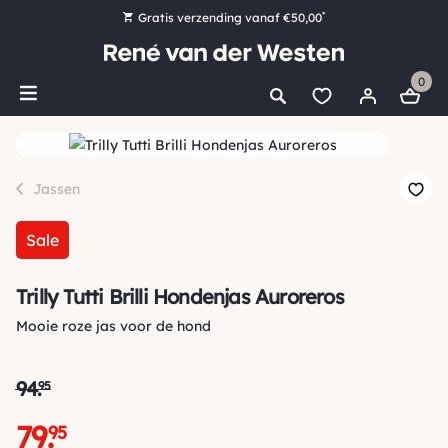
*
Gratis verzending vanaf €50,00
Bestel nu, betaal later met Klarna
0
Ruim 16.000 artikelen op voorraad
Maandag voor 15:00 uur besteld, dezelfde dag verzonden!
Ruim 44 jaar kennis en ervaring
Jassen
Sale
Trilly Tutti Brilli Hondenjas Auroreros
Mooie roze jas voor de hond
94
.
95
79
.
95