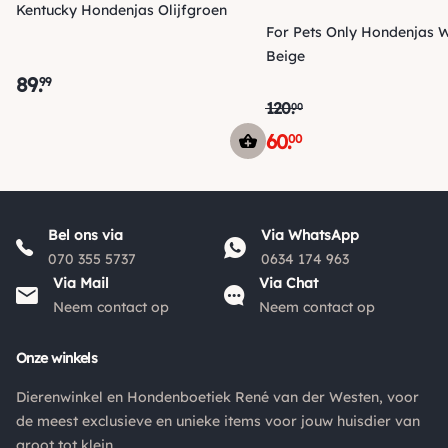
Kentucky Hondenjas Olijfgroen
aankoopbedrag min de gemaakte verzendkosten.
For Pets Only Hondenjas W
Beige
Retouren
89
.
99
Is een product dat je besteld hebt niet naar wens? Dan kan je
120
.
00
het product altijd retourneren binnen 14 dagen. De
retourkosten bedragen € 6.75 en zijn voor eigen rekening.
60
.
00
Kies bij het retourneren altijd voor "alleen huisadres",
pakketten die bij een pakketpunt worden geleverd halen wij
niet af.
Bel ons via
Via WhatsApp
070 355 5737
0634 174 963
Via Mail
Via Chat
Neem contact op
Neem contact op
Onze winkels
Dierenwinkel en Hondenboetiek René van der Westen, voor
de meest exclusieve en unieke items voor jouw huisdier van
groot tot klein.