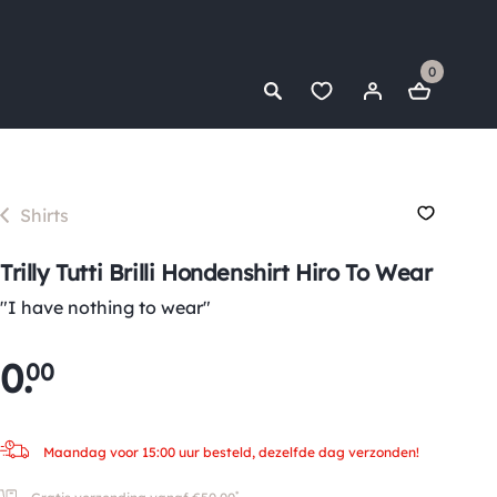
0
Shirts
Trilly Tutti Brilli Hondenshirt Hiro To Wear
"I have nothing to wear"
0
.
00
Maandag voor 15:00 uur besteld, dezelfde dag verzonden!
*