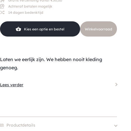
Gratis verzending vanaf €50,00
Achteraf betalen mogelijk
14 dagen bedenktijd
Kies een optie en bestel
Winkelvoorraad
Laten we eerlijk zijn. We hebben nooit kleding
genoeg.
Lees verder
Productdetails