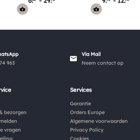
6
.
-
29
.
9
.
-
12
.
hatsApp
Via Mail
74 963
Neem contact op
vice
Services
Garantie
& bezorgen
Orders Europe
nmelden
Algemene voorwaarden
de vragen
Privacy Policy
elling
Cookies