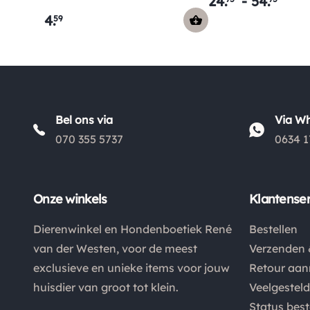
24
.
-
54
.
Roze
4
.
59
Bel ons via
Via W
070 355 5737
0634 1
Onze winkels
Klantenser
Dierenwinkel en Hondenboetiek René
Bestellen
van der Westen, voor de meest
Verzenden 
exclusieve en unieke items voor jouw
Retour aa
huisdier van groot tot klein.
Veelgestel
Status best