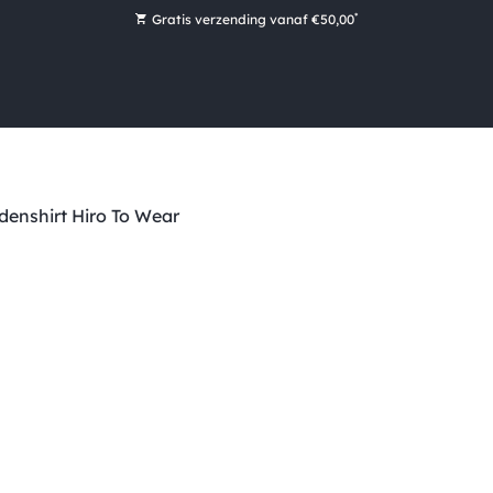
*
Gratis verzending vanaf €50,00
Bestel nu, betaal later met Klarna
Ruim 16.000 artikelen op voorraad
Maandag voor 15:00 uur besteld, dezelfde dag verzonden!
Ruim 44 jaar kennis en ervaring