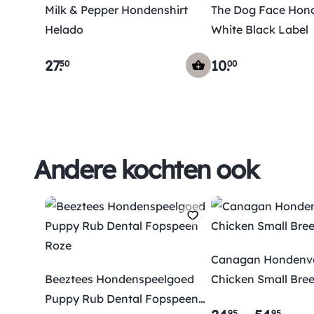
Milk & Pepper Hondenshirt
The Dog Face Hond
Helado
White Black Label
27
.
10
.
50
00
Andere kochten ook
Canagan Hondenv
Beeztees Hondenspeelgoed
Chicken Small Bre
Puppy Rub Dental Fopspeen
95
95