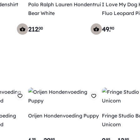
enshirt
Polo Ralph Lauren Hondentrui
I Love My Dog 
Bear White
Fluo Leopard P
212
.
49
.
00
90
oeding
Orijen Hondenvoeding Puppy
Fringe Studio 
ed
Unicorn
35
95
95
95