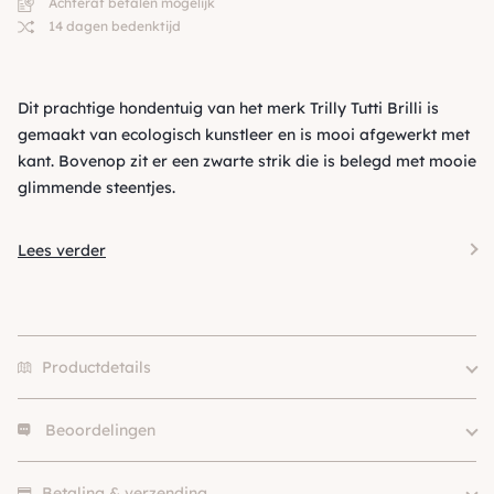
Achteraf betalen mogelijk
14 dagen bedenktijd
Dit prachtige hondentuig van het merk Trilly Tutti Brilli is
gemaakt van ecologisch kunstleer en is mooi afgewerkt met
kant. Bovenop zit er een zwarte strik die is belegd met mooie
glimmende steentjes.
Lees verder
Productdetails
Beoordelingen
Size
XXS, XS, S, M, L
Hondgrootte
Klein (0 – 10kg)
Er zijn nog geen beoordelingen.
Kleur
Roze
Betaling & verzending