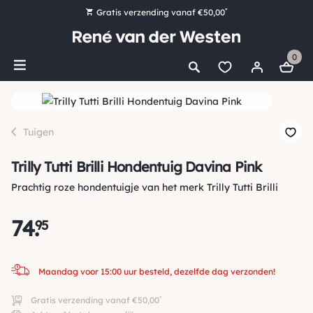
*
Gratis verzending vanaf €50,00
Bestel nu, betaal later met Klarna
0
Ruim 16.000 artikelen op voorraad
Maandag voor 15:00 uur besteld, dezelfde dag verzonden!
Ruim 44 jaar kennis en ervaring
Tuigen
Trilly Tutti Brilli Hondentuig Davina Pink
Prachtig roze hondentuigje van het merk Trilly Tutti Brilli
74
.
95
Maandag voor 15:00 uur besteld, dezelfde dag verzonden!
*
Gratis verzending vanaf €50,00