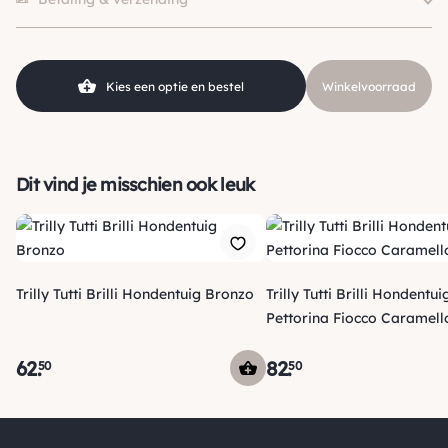
Merk
Trilly Tutti Brilli
Kies een optie en bestel
Winkelvoorraad
Dit vind je misschien ook leuk
Trilly Tutti Brilli Hondentuig Bronzo
Trilly Tutti Brilli Hondentui
Pettorina Fiocco Caramell
62
.
82
.
50
50
Verzending
Maandag voor 15:00 uur besteld, dezelfde dag verzonden!