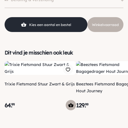
Kies een aantal en bestel
Winkelvoorraad
Dit vind je misschien ook leuk
Trixie Fietsmand Stuur Zwart & Grijs
Beeztees Fietsmand Baga
Hout Journey
64
.
129
.
99
99
Verzending
Morgen voor 15:00 uur besteld, dezelfde dag verzonden! Je