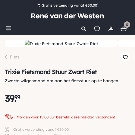
*
Gratis verzending vanaf €50,00
Bestel nu, betaal later met Klarna
0
Ruim 16.000 artikelen op voorraad
Morgen voor 15:00 uur besteld, dezelfde dag verzonden!
Ruim 44 jaar kennis en ervaring
Fiets
Trixie Fietsmand Stuur Zwart Riet
Zwarte wilgenmand om aan het fietsstuur op te hangen
39
.
99
Morgen voor 15:00 uur besteld, dezelfde dag verzonden!
*
Gratis verzending vanaf €50,00