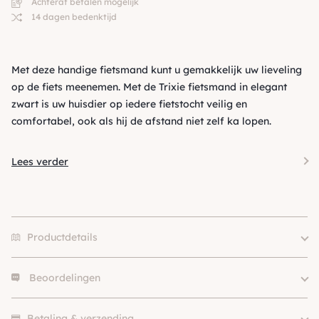
Achteraf betalen mogelijk
14 dagen bedenktijd
Met deze handige fietsmand kunt u gemakkelijk uw lieveling
op de fiets meenemen. Met de Trixie fietsmand in elegant
zwart is uw huisdier op iedere fietstocht veilig en
comfortabel, ook als hij de afstand niet zelf ka lopen.
Lees verder
Productdetails
Beoordelingen
Merk
Trixie
SKU
210000003384
Er zijn nog geen beoordelingen.
Betaling & verzending