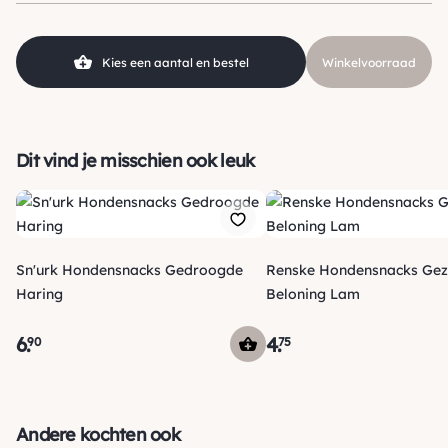
SKU
210000019735
"Een punt minder omdat Lizzy nu elke dag zo een pretzel wil
hebben.hoe gaan we dat ooit betalen haha"
Kies een aantal en bestel
Winkelvoorraad
Alex Schrauwen
1 beoordeling heeft alleen een score.
Dit vind je misschien ook leuk
Sn'urk Hondensnacks Gedroogde
Renske Hondensnacks Ge
Haring
Beloning Lam
6
.
4
.
90
75
Verzending
Voor 15:00 uur besteld, vandaag nog verzonden! Je ontvangt
Andere kochten ook
een track & trace code van ons zodat je je pakketje kan