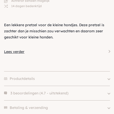
Achteraf betalen mogelijk
14 dagen bedenktijd
Een lekkere pretzel voor de kleine hondjes. Deze pretzel is
zachter dan je misschien zou verwachten en daarom zeer
geschikt voor kleine honden.
Lees verder
Productdetails
3 beoordelingen (4.7 - uitstekend)
Hondgrootte
Klein (0 – 10kg)
Merk
Trixie
"Dit is echt fantastisch"
Voedingsdoel
Tandverzorging
Betaling & verzending
Anoniem
Eiwitbron
Kip