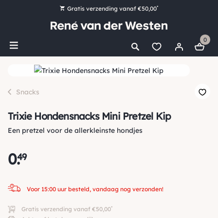
*
Gratis verzending vanaf €50,00
Bestel nu, betaal later met Klarna
0
Ruim 16.000 artikelen op voorraad
Voor 15:00 uur besteld, vandaag nog verzonden!
Ruim 44 jaar kennis en ervaring
Snacks
Trixie Hondensnacks Mini Pretzel Kip
Een pretzel voor de allerkleinste hondjes
0
.
49
Voor 15:00 uur besteld, vandaag nog verzonden!
*
Gratis verzending vanaf €50,00