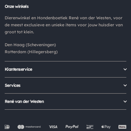
Retouren
Onze winkels
Is een product dat je besteld hebt niet naar wens? Dan kan je
Dierenwinkel en Hondenboetiek René van der Westen, voor
het product altijd retourneren binnen 14 dagen. De
de meest exclusieve en unieke items voor jouw huisdier van
retourkosten bedragen € 6.75 en zijn voor eigen rekening.
groot tot klein.
Kies bij het retourneren altijd voor "alleen huisadres",
pakketten die bij een pakketpunt worden geleverd halen wij
Den Haag (Scheveningen)
niet af.
Rotterdam (Hillegersberg)
Klantenservice
Bestellen
Verzenden & bezorgen
Services
Retour aanmelden
Garantie
Veelgestelde vragen
Orders Europe
René van der Westen
Status bestelling
Algemene voorwaarden
Over ons
Mijn account
Privacy Policy
Onze winkels
Cookies
Openingstijden
Werken bij