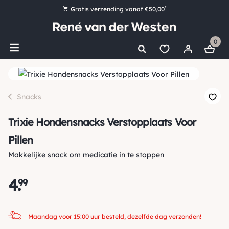
*
Gratis verzending vanaf €50,00
Bestel nu, betaal later met Klarna
0
Ruim 16.000 artikelen op voorraad
Maandag voor 15:00 uur besteld, dezelfde dag verzonden!
Ruim 44 jaar kennis en ervaring
Snacks
Trixie Hondensnacks Verstopplaats Voor
Pillen
Makkelijke snack om medicatie in te stoppen
4
.
99
Maandag voor 15:00 uur besteld, dezelfde dag verzonden!