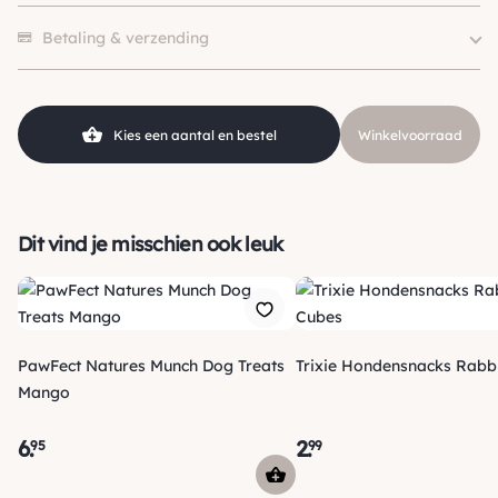
SKU
210000021732
Er zijn nog geen beoordelingen.
Betaling & verzending
Kies een aantal en bestel
Winkelvoorraad
Dit vind je misschien ook leuk
PawFect Natures Munch Dog Treats
Trixie Hondensnacks Rabb
Mango
6
.
2
.
95
99