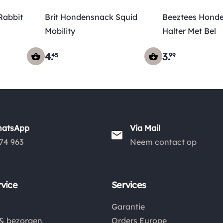
Rabbit
Brit Hondensnack Squid
Beeztees Hond
Mobility
Halter Met Bel
4
.
3
.
45
99
hatsApp
Via Mail
74 963
Neem contact op
vice
Services
Garantie
& bezorgen
Orders Europe