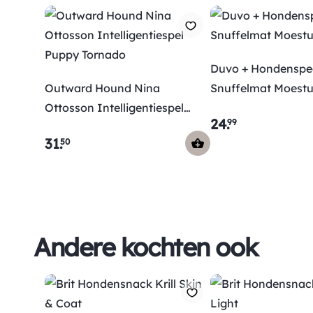
Duvo + Hondenspe
Outward Hound Nina
Snuffelmat Moestu
Ottosson Intelligentiespel
24
.
99
Puppy Tornado
31
.
50
Andere kochten ook