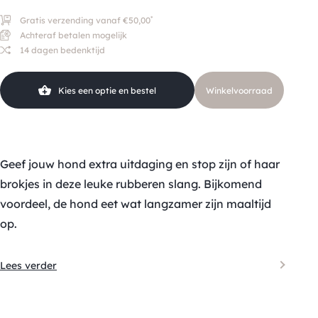
*
Gratis verzending vanaf €50,00
Achteraf betalen mogelijk
14 dagen bedenktijd
Kies een optie en bestel
Winkelvoorraad
Geef jouw hond extra uitdaging en stop zijn of haar
brokjes in deze leuke rubberen slang. Bijkomend
voordeel, de hond eet wat langzamer zijn maaltijd
op.
Lees verder