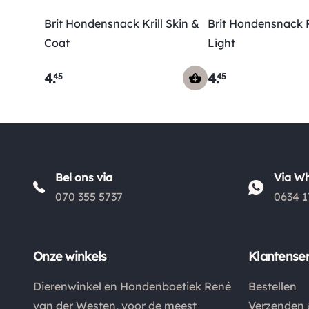
Brit Hondensnack Krill Skin &
Brit Hondensnack 
Coat
Light
4
.
4
.
45
45
Bel ons via
Via W
070 355 5737
0634 1
Onze winkels
Klantenser
Dierenwinkel en Hondenboetiek René
Bestellen
van der Westen, voor de meest
Verzenden 