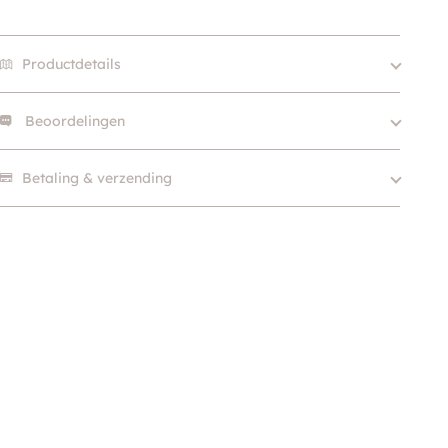
Productdetails
Beoordelingen
type
Gekruld, Recht
Hondgrootte
Klein (0 – 10kg)
Er zijn nog geen beoordelingen.
Betaling & verzending
Kleur
Groen
Merk
Trixie