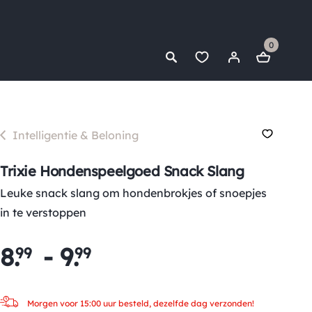
0
Intelligentie & Beloning
Trixie Hondenspeelgoed Snack Slang
Leuke snack slang om hondenbrokjes of snoepjes
in te verstoppen
8
.
-
9
.
99
99
Morgen voor 15:00 uur besteld, dezelfde dag verzonden!