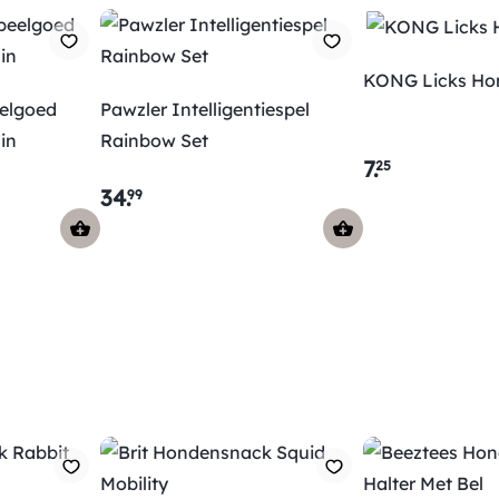
KONG Licks Ho
elgoed
Pawzler Intelligentiespel
in
Rainbow Set
7
.
25
34
.
99