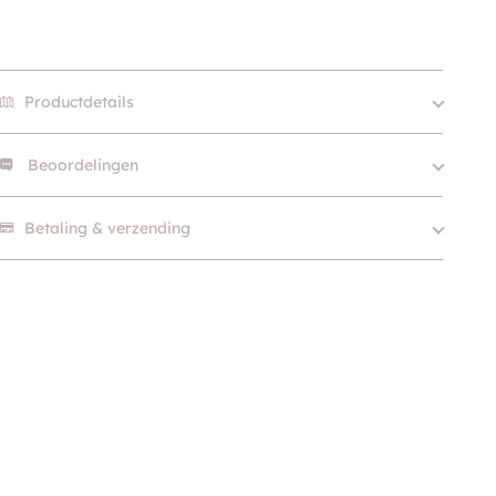
Productdetails
Beoordelingen
Merk
Trixie
Kleur
Beige / Taupe
Er zijn nog geen beoordelingen.
Betaling & verzending
SKU
210000003478