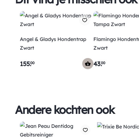
Angel & Gladys Hondentrap
Flamingo Hondent
Zwart
Zwart
155
.
43
.
00
00
Andere kochten ook