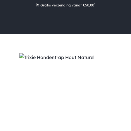
*
Gratis verzending vanaf €50,00
Bestel nu, betaal later met Klarna
Ruim 16.000 artikelen op voorraad
Voor 15:00 uur besteld, vandaag nog verzonden!
Ruim 44 jaar kennis en ervaring