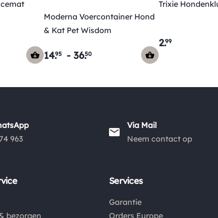
lacemat
Trixie Hondenkl
Moderna Voercontainer Hond
& Kat Pet Wisdom
2
.
99
14
.
-
36
.
95
50
hatsApp
Via Mail
74 963
Neem contact op
vice
Services
Garantie
& bezorgen
Orders Europe