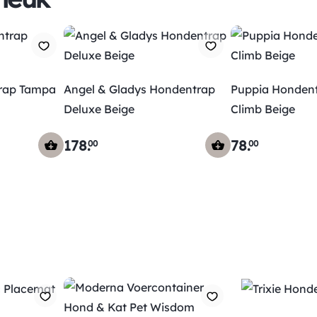
rap Tampa
Angel & Gladys Hondentrap
Puppia Honden
Deluxe Beige
Climb Beige
178
.
78
.
00
00