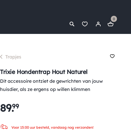
0
Trapjes
Trixie Hondentrap Hout Naturel
Dit accessoire ontziet de gewrichten van jouw
huisdier, als ze ergens op willen klimmen
89
.
99
Voor 15:00 uur besteld, vandaag nog verzonden!