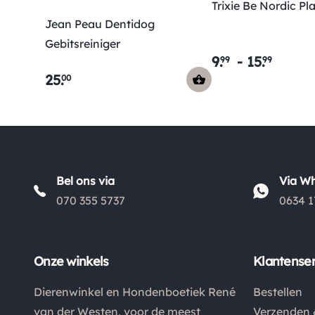
Trixie Be Nordic P
Jean Peau Dentidog
Gebitsreiniger
9
.
-
15
.
99
99
25
.
00
Bel ons via
Via W
070 355 5737
0634 1
Onze winkels
Klantenser
Dierenwinkel en Hondenboetiek René
Bestellen
van der Westen, voor de meest
Verzenden 