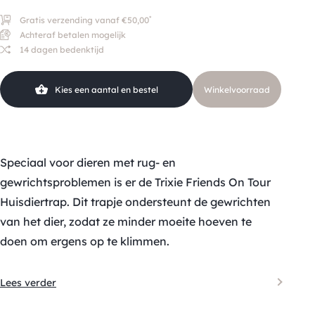
*
Gratis verzending vanaf €50,00
Achteraf betalen mogelijk
14 dagen bedenktijd
Kies een aantal en bestel
Winkelvoorraad
Speciaal voor dieren met rug- en
gewrichtsproblemen is er de Trixie Friends On Tour
Huisdiertrap. Dit trapje ondersteunt de gewrichten
van het dier, zodat ze minder moeite hoeven te
doen om ergens op te klimmen.
Lees verder