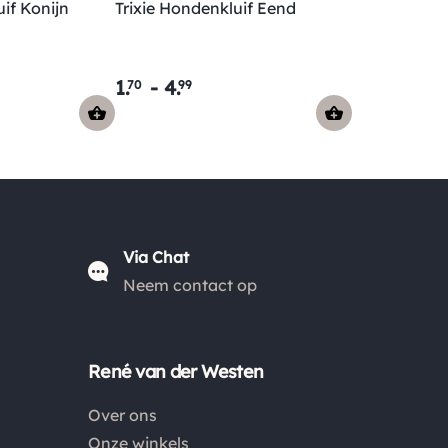
uif Konijn
Trixie Hondenkluif Eend
België €6,95 en boven de €50,00 zijn de
verzendkosten €3,95. De pakketten naar België
worden aangetekend en verzekerd verstuurd. Voor
1
.
-
4
.
70
99
de verzendkosten buiten Nederland en België
verwijzen wij je graag door naar "
Orders Europe
".
Kies je voor afhalen bij een pakketpunt maar wordt
het pakket niet afgehaald? Dan retourneren wij het
aankoopbedrag min de gemaakte verzendkosten.
Via Chat
Neem contact op
Retouren
Is een product dat je besteld hebt niet naar wens?
Dan kan je het product altijd retourneren binnen 14
René van der Westen
dagen. De retourkosten bedragen € 6.75 en zijn voor
eigen rekening. Kies bij het retourneren altijd voor
Over ons
"alleen huisadres", pakketten die bij een pakketpunt
Onze winkels