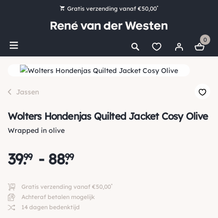
*
Gratis verzending vanaf €50,00
Bestel nu, betaal later met Klarna
0
Ruim 16.000 artikelen op voorraad
Morgen voor 15:00 uur besteld, dezelfde dag verzonden!
Ruim 44 jaar kennis en ervaring
Jassen
Wolters Hondenjas Quilted Jacket Cosy Olive
Wrapped in olive
39
.
-
88
.
99
99
*
Gratis verzending vanaf €50,00
Achteraf betalen mogelijk
14 dagen bedenktijd