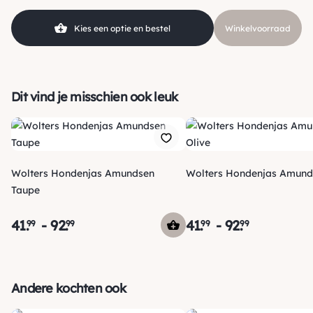
Merk
Wolters
Kies een optie en bestel
Winkelvoorraad
Dit vind je misschien ook leuk
Wolters Hondenjas Amundsen
Wolters Hondenjas Amund
Taupe
41
.
-
92
.
41
.
-
92
.
99
99
99
99
Verzending
Morgen voor 15:00 uur besteld, dezelfde dag verzonden! Je
Andere kochten ook
ontvangt een track & trace code van ons zodat je je pakketje
kan volgen. Voor orders tot € 15.00 zijn de verzendkosten €