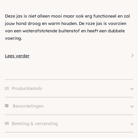
Deze jas is niet alleen mooi maar ook erg functioneel en zal
jouw hond droog en warm houden. De roze jas is voorzien
van een waterafstotende buitenstof en heeft een dubbele
voering.
Lees verder
Productdetails
Beoordelingen
24cm, 26cm, 28cm, 30cm,
32cm, 34cm, 36cm, 38cm,
Size
Er zijn nog geen beoordelingen.
42cm, 44cm, 46cm, 48cm,
Betaling & verzending
52cm, 56cm, 60cm, 65cm
Kleur
Groen