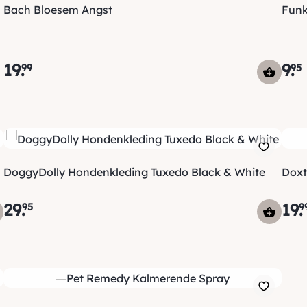
Bach Bloesem Angst
Funk
19
.
9
.
99
95
DoggyDolly Hondenkleding Tuxedo Black & White
Doxt
29
.
19
.
95
9