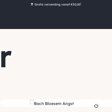
*
Gratis verzending vanaf €50,00
Bestel nu, betaal later met Klarna
Ruim 16.000 artikelen op voorraad
Morgen voor 15:00 uur besteld, dezelfde dag verzonden!
Ruim 44 jaar kennis en ervaring
r