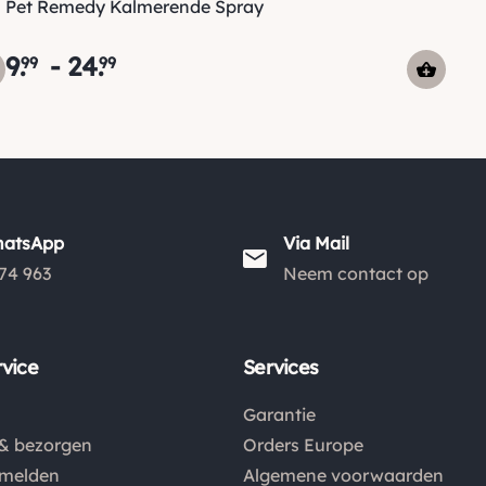
Pet Remedy Kalmerende Spray
9
.
-
24
.
99
99
hatsApp
Via Mail
74 963
Neem contact op
vice
Services
Garantie
& bezorgen
Orders Europe
nmelden
Algemene voorwaarden