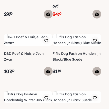
69
.
20
29
.
34
.
50
60
D&D Poef & Huisje Jean
Fifi's Dog Fashion Hondenlijn
Zwart
Black/Blue Suede
107
.
31
.
00
50