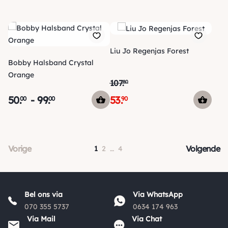
Liu Jo Regenjas Forest
Bobby Halsband Crystal
Orange
107
.
80
50
.
-
99
.
53
.
00
00
90
Vorige
Volgende
1
2
…
4
Bel ons via
Via WhatsApp
070 355 5737
0634 174 963
Via Mail
Via Chat