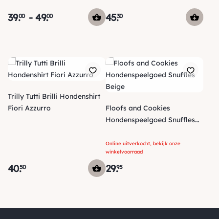
Leo
39
.
-
49
.
45
.
00
00
30
Trilly Tutti Brilli Hondenshirt
Fiori Azzurro
Floofs and Cookies
Hondenspeelgoed Snuffles
Beige
Online uitverkocht, bekijk onze
winkelvoorraad
40
.
29
.
50
95