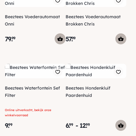
Beeztees Voederautomaat
Beeztees Voederautomaat
Onni
Brokken Chris
79
.
57
.
99
99
Beeztees Waterfontein Sef
Beeztees Hondenkluif
Filter
Paardenhuid
Online uitverkocht, bekijk onze
winkelvoorraad
9
.
6
.
-
12
.
99
99
99