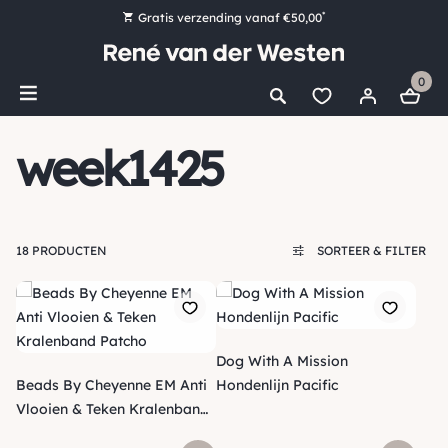
*
Gratis verzending vanaf €50,00
Bestel nu, betaal later met Klarna
0
Ruim 16.000 artikelen op voorraad
Maandag voor 15:00 uur besteld, dezelfde dag verzonden!
week1425
Ruim 44 jaar kennis en ervaring
18 PRODUCTEN
SORTEER & FILTER
Dog With A Mission
Beads By Cheyenne EM Anti
Hondenlijn Pacific
Vlooien & Teken Kralenband
Patcho