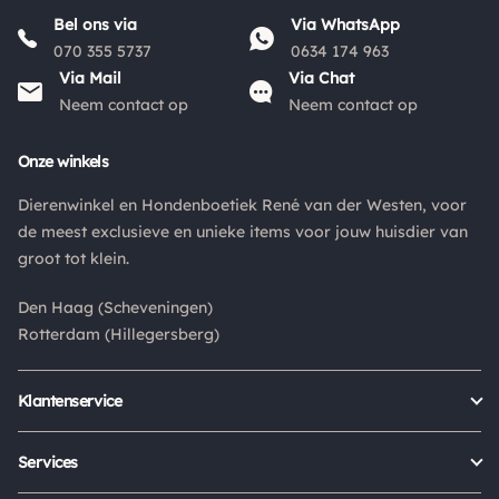
Bel ons via
Via WhatsApp
070 355 5737
0634 174 963
Via Mail
Via Chat
Neem contact op
Neem contact op
Onze winkels
Dierenwinkel en Hondenboetiek René van der Westen, voor
de meest exclusieve en unieke items voor jouw huisdier van
groot tot klein.
Den Haag (Scheveningen)
Rotterdam (Hillegersberg)
Klantenservice
Bestellen
Verzenden & bezorgen
Services
Retour aanmelden
Garantie