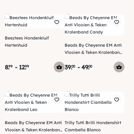
Beeztees Hondenkluif
Hertenhuid
Beads By Cheyenne EM Anti
Vlooien & Teken Kralenband
Candy
8
.
-
12
.
39
.
-
49
.
99
99
00
00
Beads By Cheyenne EM Anti
Trilly Tutti Brilli Hondenshirt
Vlooien & Teken Kralenband
Ciambella Blanco