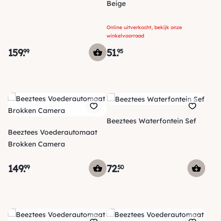
Beige
Online uitverkocht, bekijk onze
winkelvoorraad
159
.
51
.
99
95
Beeztees Waterfontein Sef
Beeztees Voederautomaat
Brokken Camera
149
.
72
.
99
50