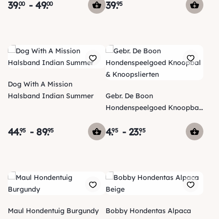
39
.
-
49
.
39
.
00
00
95
Dog With A Mission
Halsband Indian Summer
Gebr. De Boon
Hondenspeelgoed Knoopbal
& Knoopslierten
44
.
-
89
.
4
.
-
23
.
95
95
95
95
Maul Hondentuig Burgundy
Bobby Hondentas Alpaca