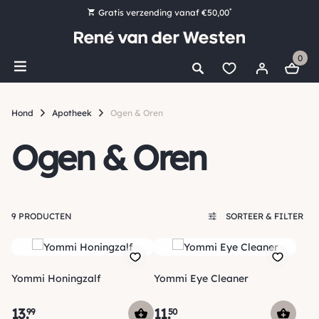
*
Gratis verzending vanaf €50,00
Bestel nu, betaal later met Klarna
0
Ruim 16.000 artikelen op voorraad
Maandag voor 15:00 uur besteld, dezelfde dag verzonden!
Hond
Apotheek
Ogen & Oren
Ruim 44 jaar kennis en ervaring
Ogen & Oren
9 PRODUCTEN
SORTEER & FILTER
Yommi Honingzalf
Yommi Eye Cleaner
13
.
11
.
99
50