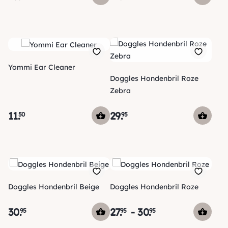
Yommi Ear Cleaner
Doggles Hondenbril Roze
Zebra
11
.
29
.
50
95
Doggles Hondenbril Beige
Doggles Hondenbril Roze
30
.
27
.
-
30
.
95
95
95