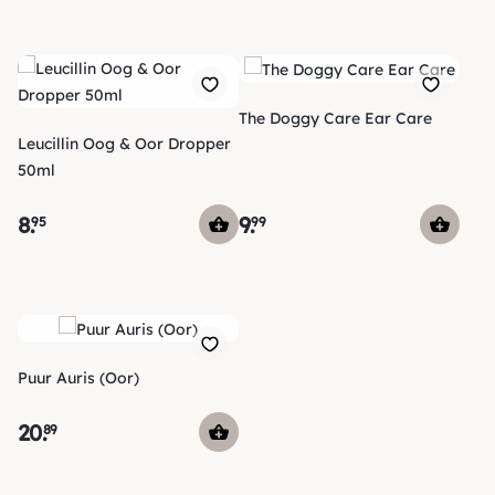
The Doggy Care Ear Care
Leucillin Oog & Oor Dropper
50ml
8
.
9
.
95
99
Puur Auris (Oor)
20
.
89