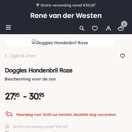
*
Gratis verzending vanaf €50,00
Bestel nu, betaal later met Klarna
0
Ruim 16.000 artikelen op voorraad
Maandag voor 15:00 uur besteld, dezelfde dag verzonden!
Ruim 44 jaar kennis en ervaring
Ogen & Oren
Doggles Hondenbril Roze
Bescherming voor de zon
27
.
-
30
.
95
95
Maandag voor 15:00 uur besteld, dezelfde dag verzonden!
*
Gratis verzending vanaf €50,00