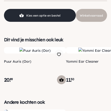
Kies een optie en bestel
Winkelvoorraad
Dit vind je misschien ook leuk
Puur Auris (Oor)
Yommi Ear Cleaner
20
.
11
.
89
50
Verzending
Andere kochten ook
Maandag voor 15:00 uur besteld, dezelfde dag verzonden!
Je ontvangt een track & trace code van ons zodat je je