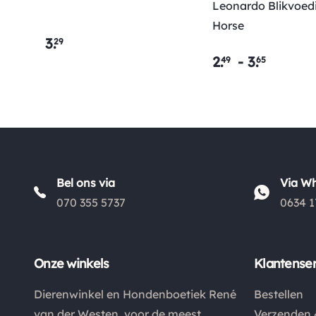
Leonardo Blikvoed
Horse
3
.
29
2
.
-
3
.
49
65
Bel ons via
Via W
070 355 5737
0634 1
Onze winkels
Klantenser
Dierenwinkel en Hondenboetiek René
Bestellen
van der Westen, voor de meest
Verzenden 