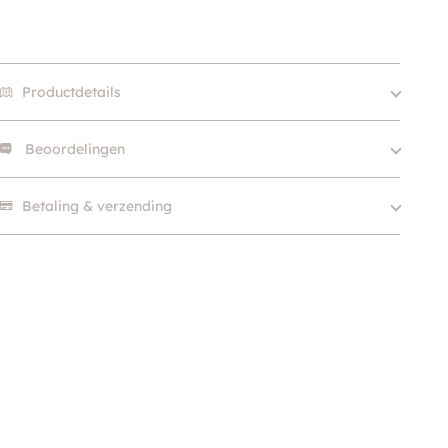
Productdetails
Beoordelingen
Size
50gr, 100gr
Merk
GimCat
Er zijn nog geen beoordelingen.
Betaling & verzending