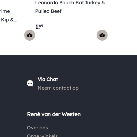
Leonardo Pouch Kat Turkey &
België €6,95 en boven de €50,00 zijn de
rime
Pulled Beef
verzendkosten €3,95. De pakketten naar België
 Kip &
worden aangetekend en verzekerd verstuurd. Voor
1
.
69
de verzendkosten buiten Nederland en België
verwijzen wij je graag door naar "
Orders Europe
".
Kies je voor afhalen bij een pakketpunt maar wordt
het pakket niet afgehaald? Dan retourneren wij het
aankoopbedrag min de gemaakte verzendkosten.
Via Chat
Neem contact op
Retouren
Is een product dat je besteld hebt niet naar wens?
Dan kan je het product altijd retourneren binnen 14
René van der Westen
dagen. De retourkosten bedragen € 6.75 en zijn voor
eigen rekening. Kies bij het retourneren altijd voor
Over ons
"alleen huisadres", pakketten die bij een pakketpunt
Onze winkels