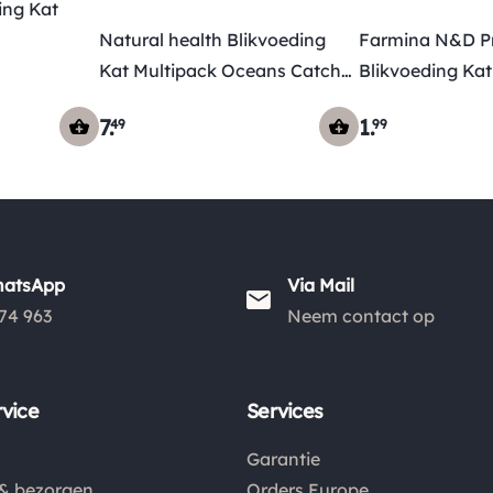
ing Kat
Natural health Blikvoeding
Farmina N&D P
Kat Multipack Oceans Catch
Blikvoeding Kat
Of The Day
Granaatappel
7
.
1
.
49
99
hatsApp
Via Mail
74 963
Neem contact op
vice
Services
Garantie
& bezorgen
Orders Europe