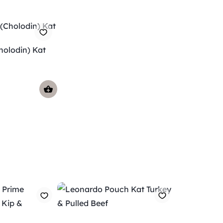
holodin) Kat
Verzending
Maandag voor 15:00 uur besteld, dezelfde dag
verzonden! Je ontvangt een track & trace code van
ons zodat je je pakketje kan volgen. Voor orders tot
*
€ 15.00 zijn de verzendkosten € 5.95, daarna € 3.95
*
en gratis vanaf € 50.00
.
*
De verzendkosten naar België en de rest van
Europa wijken af van de verzendkosten binnen
Nederland. Bestellingen onder de €50,00 zijn voor