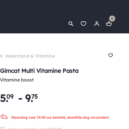
0
Weerstand & Vitamine
Gimcat Multi Vitamine Pasta
Vitamine boost
5
.
-
9
.
09
75
Maandag voor 15:00 uur besteld, dezelfde dag verzonden!
*