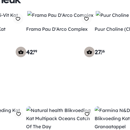
Kat
Frama Pau D'Arco Complex
Puur Choline (C
42
.
27
.
99
16