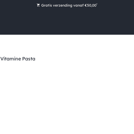
*
Gratis verzending vanaf €50,00
Bestel nu, betaal later met Klarna
Ruim 16.000 artikelen op voorraad
Maandag voor 15:00 uur besteld, dezelfde dag verzonden!
Ruim 44 jaar kennis en ervaring