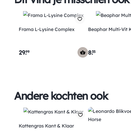
Frama L-Lysine Complex
Beaphar Multi-Vit 
29
.
8
.
99
35
Andere kochten ook
Kattengras Kant & Klaar