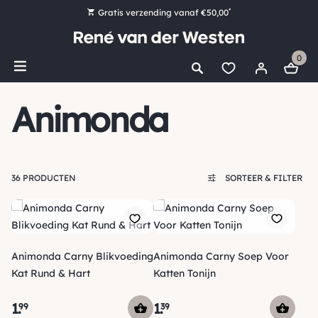
*
Gratis verzending vanaf €50,00
Bestel nu, betaal later met Klarna
0
Ruim 16.000 artikelen op voorraad
Morgen voor 15:00 uur besteld, dezelfde dag verzonden!
Animonda
Ruim 44 jaar kennis en ervaring
36 PRODUCTEN
SORTEER & FILTER
Animonda Carny Blikvoeding
Animonda Carny Soep Voor
Kat Rund & Hart
Katten Tonijn
1
.
1
.
99
39