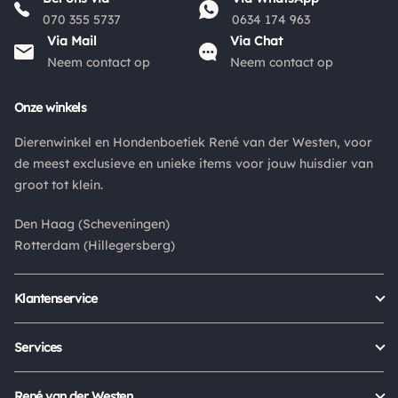
070 355 5737
0634 174 963
Via Mail
Via Chat
Neem contact op
Neem contact op
Onze winkels
Dierenwinkel en Hondenboetiek René van der Westen, voor
de meest exclusieve en unieke items voor jouw huisdier van
groot tot klein.
Den Haag (Scheveningen)
Rotterdam (Hillegersberg)
Klantenservice
Bestellen
Verzenden & bezorgen
Services
Retour aanmelden
Garantie
Veelgestelde vragen
Orders Europe
René van der Westen