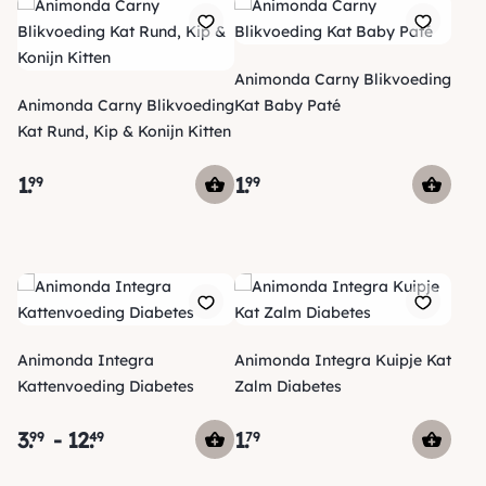
Animonda Carny Blikvoeding
Animonda Carny Blikvoeding
Kat Baby Paté
Kat Rund, Kip & Konijn Kitten
1
.
1
.
99
99
Animonda Integra
Animonda Integra Kuipje Kat
Kattenvoeding Diabetes
Zalm Diabetes
3
.
-
12
.
1
.
99
49
79