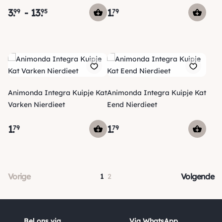
3
.
-
13
.
1
.
99
95
79
Animonda Integra Kuipje Kat
Animonda Integra Kuipje Kat
Varken Nierdieet
Eend Nierdieet
1
.
1
.
79
79
Vorige
Volgende
1
2
Bel ons via
Via WhatsApp