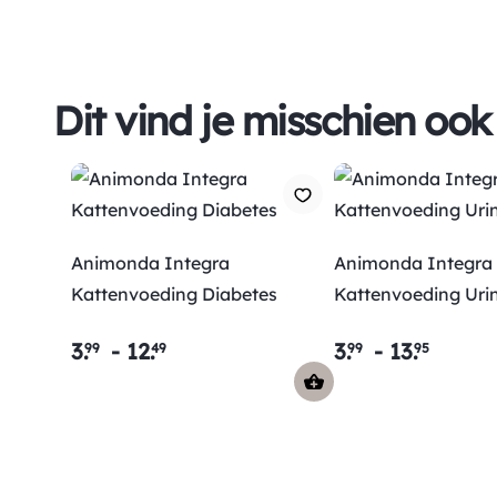
Dit vind je misschien ook
Animonda Integra
Animonda Integra
Kattenvoeding Diabetes
Kattenvoeding Urin
3
.
-
12
.
3
.
-
13
.
99
49
99
95