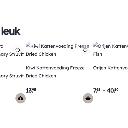
 leuk
Kiwi Kattenvoeding Freeze
Orijen Kattenvo
ary Struvit
Dried Chicken
13
.
7
.
-
40
.
95
95
50