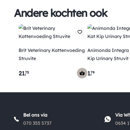
Andere kochten ook
Brit Veterinary Kattenvoeding
Animonda Integra 
Struvite
Kip Urinary Struvit
21
.
1
.
75
79
Bel ons via
Via W
070 355 5737
0634 1