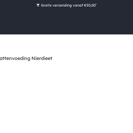
*
Gratis verzending vanaf €50,00
Bestel nu, betaal later met Klarna
Ruim 16.000 artikelen op voorraad
Maandag voor 15:00 uur besteld, dezelfde dag verzonden!
Ruim 44 jaar kennis en ervaring