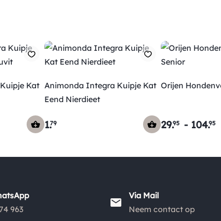
Kuipje Kat
Animonda Integra Kuipje Kat
Orijen Hondenv
Eend Nierdieet
1
.
29
.
-
104
.
79
95
95
hatsApp
Via Mail
74 963
Neem contact op