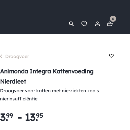
0
Droogvoer
Animonda Integra Kattenvoeding
Nierdieet
Droogvoer voor katten met nierziekten zoals
nierinsufficiëntie
3
.
-
13
.
99
95