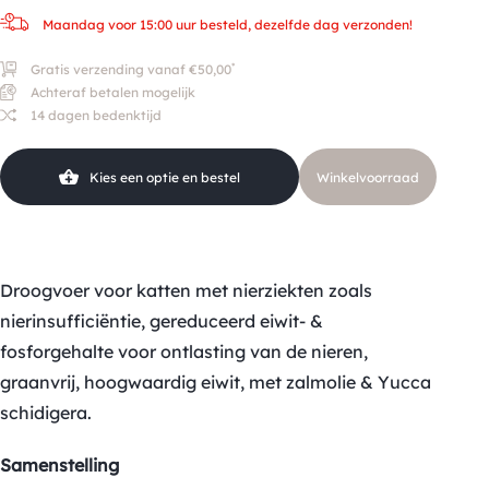
Maandag voor 15:00 uur besteld, dezelfde dag verzonden!
*
Gratis verzending vanaf €50,00
Achteraf betalen mogelijk
14 dagen bedenktijd
Kies een optie en bestel
Winkelvoorraad
Droogvoer voor katten met nierziekten zoals
nierinsufficiëntie, gereduceerd eiwit- &
fosforgehalte voor ontlasting van de nieren,
graanvrij, hoogwaardig eiwit, met zalmolie & Yucca
schidigera.
Samenstelling