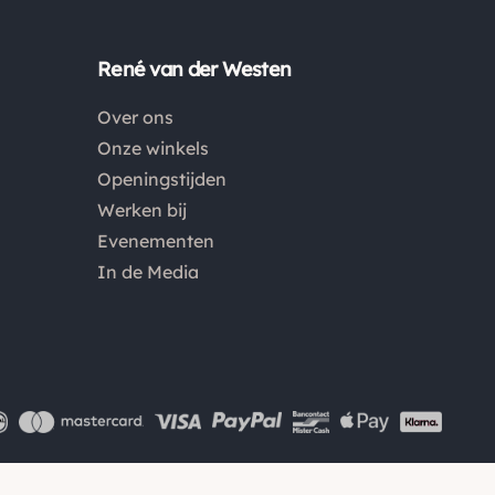
Dan kan je het product altijd retourneren binnen 14
dagen. De retourkosten bedragen € 6.75 en zijn voor
René van der Westen
eigen rekening. Kies bij het retourneren altijd voor
"alleen huisadres", pakketten die bij een pakketpunt
Over ons
worden geleverd halen wij niet af.
Onze winkels
Openingstijden
Werken bij
Evenementen
In de Media