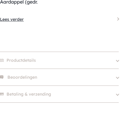
Aardappel (gedr.
Lees verder
Productdetails
Beoordelingen
Size
300g, 1.2kg
Merk
Animonda
Er zijn nog geen beoordelingen.
Betaling & verzending
Levensfase
Adult, Senior
Eiwitbron
Gevogelte
Aandoening
Blaas & Nieren