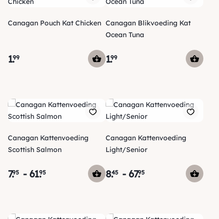
Canagan Pouch Kat Chicken
Canagan Blikvoeding Kat
Ocean Tuna
1
.
1
.
99
99
Canagan Kattenvoeding
Canagan Kattenvoeding
Scottish Salmon
Light/Senior
7
.
-
61
.
8
.
-
67
.
95
95
45
95