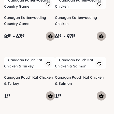
Canagan Kattenvoeding
Canagan Kattenvoeding
Country Game
Chicken
8
.
-
67
.
6
.
-
97
.
45
95
95
95
Canagan Pouch Kat Chicken
Canagan Pouch Kat Chicken
& Turkey
& Salmon
1
.
1
.
99
99