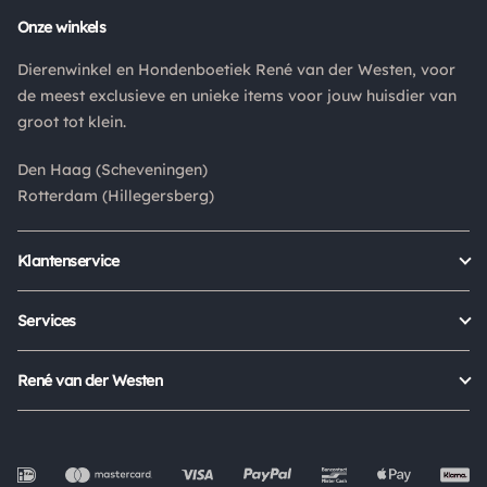
Onze winkels
Dierenwinkel en Hondenboetiek René van der Westen, voor
de meest exclusieve en unieke items voor jouw huisdier van
groot tot klein.
Den Haag (Scheveningen)
Rotterdam (Hillegersberg)
Klantenservice
Bestellen
Verzenden & bezorgen
Services
Retour aanmelden
Garantie
Veelgestelde vragen
Orders Europe
René van der Westen
Status bestelling
Algemene voorwaarden
Over ons
Mijn account
Privacy Policy
Onze winkels
Cookies
Openingstijden
Werken bij