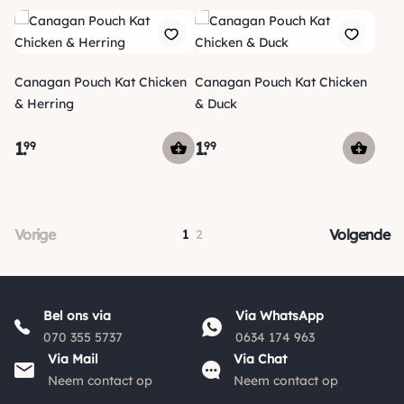
Canagan Pouch Kat Chicken
Canagan Pouch Kat Chicken
& Herring
& Duck
1
.
1
.
99
99
Vorige
Volgende
1
2
Bel ons via
Via WhatsApp
070 355 5737
0634 174 963
Via Mail
Via Chat
Neem contact op
Neem contact op