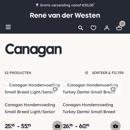
*
Gratis verzending vanaf €50,00
Bestel nu, betaal later met Klarna
0
Ruim 16.000 artikelen op voorraad
Maandag voor 15:00 uur besteld, dezelfde dag verzonden!
Canagan
Ruim 44 jaar kennis en ervaring
52 PRODUCTEN
SORTEER & FILTER
Canagan Hondenvoeding
Canagan Hondenvoeding
Small Breed Light/Senior
Turkey Dental Small Breed
25
.
-
55
.
26
.
-
60
.
95
95
95
95