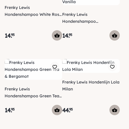
Frenky Lewis
Hondenshampoo White Rose
Frenky Lewis
& Lavender
Hondenshampoo
Sandalwood, Jasmine &
14
.
14
.
95
Vanilla
95
Frenky Lewis Hondenlijn Lola
Frenky Lewis
Milan
Hondenshampoo Green Tea
& Bergamot
14
.
44
.
95
95