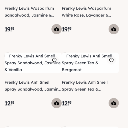
Frenky Lewis Wasparfum
Frenky Lewis Wasparfum
Sandalwood, Jasmine &
White Rose, Lavander &
Vanilla
Ylang Ylang
19
.
19
.
95
95
Frenky Lewis Anti Smell
Frenky Lewis Anti Smell
Spray Sandalwood, Jasmine
Spray Green Tea &
& Vanilla
Bergamot
12
.
12
.
95
95