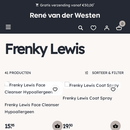
*
Gratis verzending vanaf €50,00
Bestel nu, betaal later met Klarna
0
Ruim 16.000 artikelen op voorraad
Voor 15:00 uur besteld, vandaag nog verzonden!
Frenky Lewis
Ruim 44 jaar kennis en ervaring
41 PRODUCTEN
SORTEER & FILTER
Frenky Lewis Coat Spray
Frenky Lewis Face Cleanser
Hypoallergeen
15
.
19
.
95
50