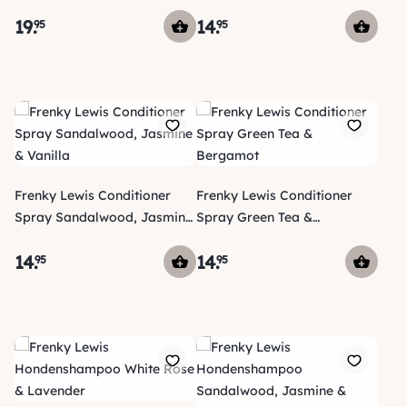
Lavender
19
.
14
.
95
95
Frenky Lewis Conditioner
Frenky Lewis Conditioner
Spray Sandalwood, Jasmine
Spray Green Tea &
& Vanilla
Bergamot
14
.
14
.
95
95