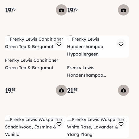
Vanilla
19
.
19
.
95
95
Frenky Lewis Conditioner
Green Tea & Bergamot
Frenky Lewis
Hondenshampoo
Hypoallergeen
19
.
21
.
95
95