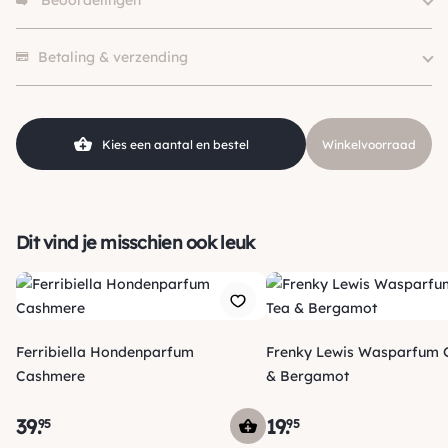
Beoordelingen
Merk
Frenky Lewis
SKU
210000029545
Er zijn nog geen beoordelingen.
Betaling & verzending
Kies een aantal en bestel
Winkelvoorraad
Dit vind je misschien ook leuk
Ferribiella Hondenparfum
Frenky Lewis Wasparfum Green Tea
Cashmere
& Bergamot
39
.
19
.
95
95