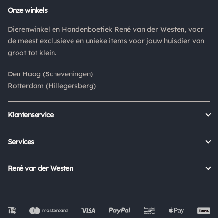
Onze winkels
Retouren
Dierenwinkel en Hondenboetiek René van der Westen, voor
Is een product dat je besteld hebt niet naar wens? Dan kan je
de meest exclusieve en unieke items voor jouw huisdier van
het product altijd retourneren binnen 14 dagen. De
groot tot klein.
retourkosten bedragen € 6.75 en zijn voor eigen rekening.
Kies bij het retourneren altijd voor "alleen huisadres",
Den Haag (Scheveningen)
pakketten die bij een pakketpunt worden geleverd halen wij
Rotterdam (Hillegersberg)
niet af.
Klantenservice
Bestellen
Verzenden & bezorgen
Services
Retour aanmelden
Garantie
Veelgestelde vragen
Orders Europe
René van der Westen
Status bestelling
Algemene voorwaarden
Over ons
Mijn account
Privacy Policy
Onze winkels
Cookies
Openingstijden
Werken bij