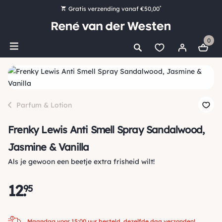
*
Gratis verzending vanaf €50,00
Bestel nu, betaal later met Klarna
0
Ruim 16.000 artikelen op voorraad
Maandag voor 15:00 uur besteld, dezelfde dag verzonden!
Ruim 44 jaar kennis en ervaring
Parfum & Lotion
Frenky Lewis Anti Smell Spray Sandalwood,
Jasmine & Vanilla
Als je gewoon een beetje extra frisheid wilt!
12
.
95
Maandag voor 15:00 uur besteld, dezelfde dag verzonden!