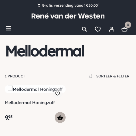
*
Gratis verzending vanaf €50,00
Bestel nu, betaal later met Klarna
0
Ruim 16.000 artikelen op voorraad
Morgen voor 15:00 uur besteld, dezelfde dag verzonden!
Mellodermal
Ruim 44 jaar kennis en ervaring
1 PRODUCT
SORTEER & FILTER
Mellodermal Honingzalf
9
.
95