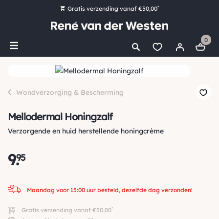
*
Gratis verzending vanaf €50,00
Bestel nu, betaal later met Klarna
0
Ruim 16.000 artikelen op voorraad
Maandag voor 15:00 uur besteld, dezelfde dag verzonden!
Ruim 44 jaar kennis en ervaring
Wondverzorging & Bescherming
Mellodermal Honingzalf
Verzorgende en huid herstellende honingcrème
9
.
95
Maandag voor 15:00 uur besteld, dezelfde dag verzonden!
*
Gratis verzending vanaf €50,00