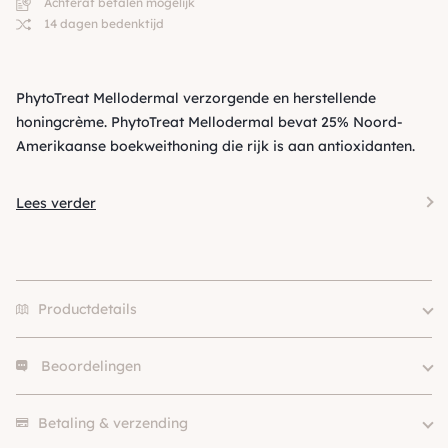
Achteraf betalen mogelijk
14 dagen bedenktijd
PhytoTreat Mellodermal verzorgende en herstellende
honingcrème. PhytoTreat Mellodermal bevat 25% Noord-
Amerikaanse boekweithoning die rijk is aan antioxidanten.
Lees verder
Productdetails
Beoordelingen
Aandoening
Hotspot
Merk
PhytoTreat
Er zijn nog geen beoordelingen.
SKU
210000024083
Betaling & verzending