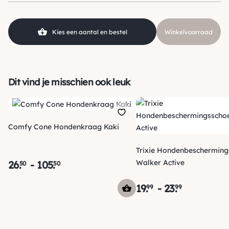
Kies een aantal en bestel
Winkelvoorraad
Dit vind je misschien ook leuk
Comfy Cone Hondenkraag Kaki
Trixie Hondenbeschermingsschoen
Walker Active
26
.
-
105
.
50
50
19
.
-
23
.
99
99
Verzending
Maandag voor 15:00 uur besteld, dezelfde dag verzonden!
Je ontvangt een track & trace code van ons zodat je je