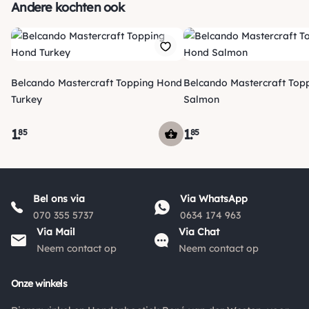
Andere kochten ook
Je ontvangt een track & trace code van ons zodat je je
pakketje kan volgen. Voor orders tot € 15.00 zijn de
*
verzendkosten € 5.95, daarna € 3.95
en gratis vanaf €
*
50.00
.
Belcando Mastercraft Topping Hond
Belcando Mastercraft Top
*
De verzendkosten naar België en de rest van Europa wijken
Turkey
Salmon
af van de verzendkosten binnen Nederland. Bestellingen
onder de €50,00 zijn voor België €6,95 en boven de €50,00
1
.
1
.
85
85
zijn de verzendkosten €3,95. De pakketten naar België
worden aangetekend en verzekerd verstuurd. Voor de
verzendkosten buiten Nederland en België verwijzen wij je
graag door naar "
Orders Europe
".
Bel ons via
Via WhatsApp
070 355 5737
0634 174 963
Kies je voor afhalen bij een pakketpunt maar wordt het
Via Mail
Via Chat
pakket niet afgehaald? Dan retourneren wij het
Neem contact op
Neem contact op
aankoopbedrag min de gemaakte verzendkosten.
Onze winkels
Retouren