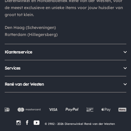
Dierenwinkel en Hondenboetiek René van der Westen, voor
Is een product dat je besteld hebt niet naar wens? Dan kan je
de meest exclusieve en unieke items voor jouw huisdier van
het product altijd retourneren binnen 14 dagen. De
groot tot klein.
retourkosten bedragen € 6.75 en zijn voor eigen rekening.
Kies bij het retourneren altijd voor "alleen huisadres",
Den Haag (Scheveningen)
pakketten die bij een pakketpunt worden geleverd halen wij
Rotterdam (Hillegersberg)
niet af.
Klantenservice
Bestellen
Verzenden & bezorgen
Services
Retour aanmelden
Garantie
Veelgestelde vragen
Orders Europe
René van der Westen
Status bestelling
Algemene voorwaarden
Over ons
Mijn account
Privacy Policy
Onze winkels
Cookies
Openingstijden
Werken bij
Evenementen
© 1982 - 2026 Dierenwinkel René van der Westen
In de Media