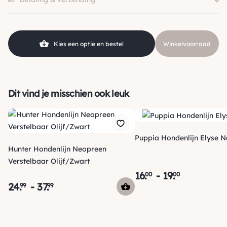
Kleur
Zwart
Kies een optie en bestel
Winkelvoorraad
Dit vind je misschien ook leuk
Puppia Hondenlijn Elyse 
Hunter Hondenlijn Neopreen
Verstelbaar Olijf/Zwart
16
.
-
19
.
00
00
24
.
-
37
.
99
99
Verzending
Maandag voor 15:00 uur besteld, dezelfde dag verzonden!