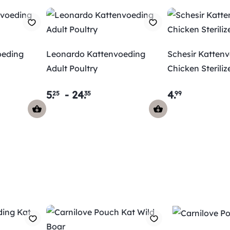
eding
Leonardo Kattenvoeding
Schesir Katten
Adult Poultry
Chicken Steriliz
5
.
-
24
.
4
.
25
35
99