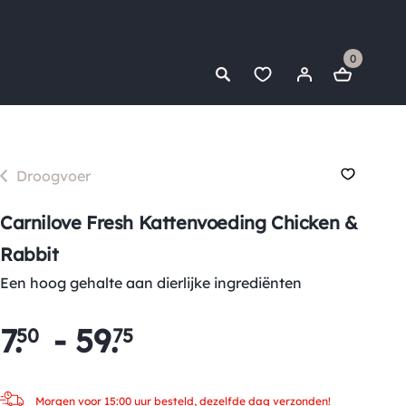
0
Droogvoer
Carnilove Fresh Kattenvoeding Chicken &
Rabbit
Een hoog gehalte aan dierlijke ingrediënten
7
.
-
59
.
50
75
Morgen voor 15:00 uur besteld, dezelfde dag verzonden!