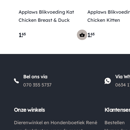
Applaws Blikvoeding Kat
Applaws Blikvoedi
Chicken Breast & Duck
Chicken Kitten
1
.
1
.
65
65
Bel ons via
Via W
070 355 5737
0634 1
Onze winkels
Klantenser
Dierenwinkel en Hondenboetiek René
Bestellen