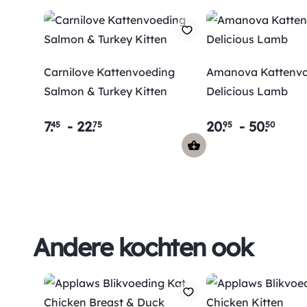
Carnilove Kattenvoeding
Amanova Kattenvo
Salmon & Turkey Kitten
Delicious Lamb
7
.
-
22
.
20
.
-
50
.
45
75
95
50
Andere kochten ook