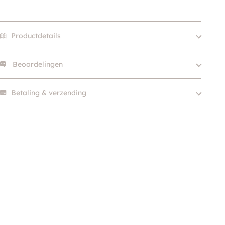
Productdetails
Beoordelingen
Size
400g, 2kg, 6kg
Eiwitbron
Eend, Kip, Konijn
Er zijn nog geen beoordelingen.
Betaling & verzending
Levensfase
Adult, Senior
Merk
Carnilove
Voedingsdoel
Graanvrij