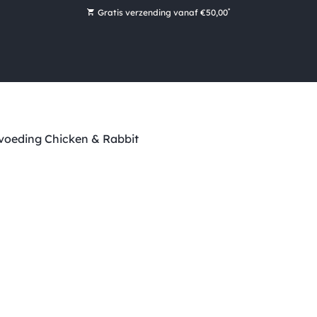
*
Gratis verzending vanaf €50,00
Bestel nu, betaal later met Klarna
Ruim 16.000 artikelen op voorraad
Morgen voor 15:00 uur besteld, dezelfde dag verzonden!
Ruim 44 jaar kennis en ervaring