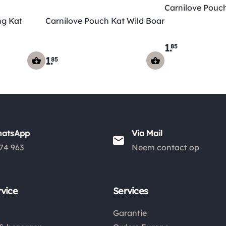
Carnilove Pouc
ng Kat
Carnilove Pouch Kat Wild Boar
1
.
85
1
.
85
hatsApp
Via Mail
74 963
Neem contact op
vice
Services
Garantie