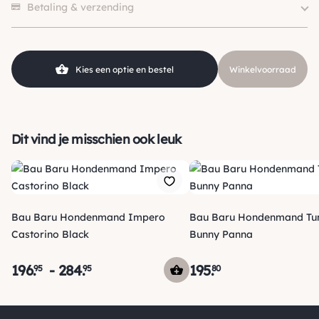
Merk
Bau Baru
Betaling & verzending
Kleur
Groen
Kies een optie en bestel
Winkelvoorraad
Dit vind je misschien ook leuk
Bau Baru Hondenmand Impero
Bau Baru Hondenmand Tu
Castorino Black
Bunny Panna
196
.
-
284
.
195
.
95
95
80
Verzending