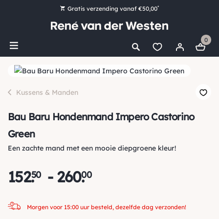
*
Gratis verzending vanaf €50,00
Bestel nu, betaal later met Klarna
0
Ruim 16.000 artikelen op voorraad
Morgen voor 15:00 uur besteld, dezelfde dag verzonden!
Ruim 44 jaar kennis en ervaring
Kussens & Manden
Bau Baru Hondenmand Impero Castorino
Green
Een zachte mand met een mooie diepgroene kleur!
152
.
-
260
.
50
00
Morgen voor 15:00 uur besteld, dezelfde dag verzonden!