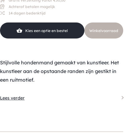
Gratis verzending vanaf €50,00
Achteraf betalen mogelijk
14 dagen bedenktijd
Kies een optie en bestel
Winkelvoorraad
Stijlvolle hondenmand gemaakt van kunstleer. Het
kunstleer aan de opstaande randen zijn gestikt in
een ruitmotief.
Lees verder