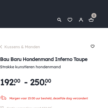
0
Kussens & Manden
Bau Baru Hondenmand Inferno Taupe
Strakke kunstleren hondenmand
192
.
-
250
.
00
00
Morgen voor 15:00 uur besteld, dezelfde dag verzonden!
*