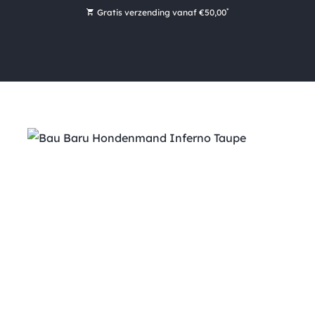
*
Gratis verzending vanaf €50,00
Bestel nu, betaal later met Klarna
Ruim 16.000 artikelen op voorraad
Morgen voor 15:00 uur besteld, dezelfde dag verzonden!
Ruim 44 jaar kennis en ervaring