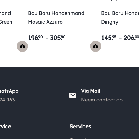
mand
Bau Baru Hondenmand
Bau Baru Hon
Green
Mosaic Azzuro
Dinghy
196
.
-
305
.
145
.
-
206
.
90
80
95
00
hatsApp
Via Mail
74 963
Neem contact op
vice
Services