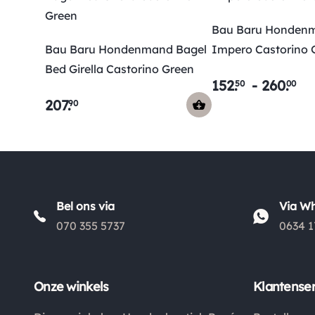
Bau Baru Honden
Bau Baru Hondenmand Bagel
Impero Castorino 
Bed Girella Castorino Green
152
.
-
260
.
50
00
207
.
90
Bel ons via
Via W
070 355 5737
0634 1
Onze winkels
Klantenser