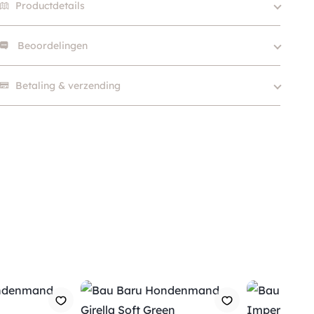
Productdetails
Beoordelingen
Merk
Bau Baru
Size
60cm, 70cm, 80cm, 90cm
Er zijn nog geen beoordelingen.
Betaling & verzending
Kleur
Beige / Taupe
Klein (0 – 10kg), Middel
Hondgrootte
(10 – 25kg)