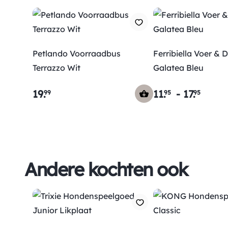
Petlando Voorraadbus
Ferribiella Voer & 
Terrazzo Wit
Galatea Bleu
19
.
11
.
-
17
.
99
95
95
Andere kochten ook