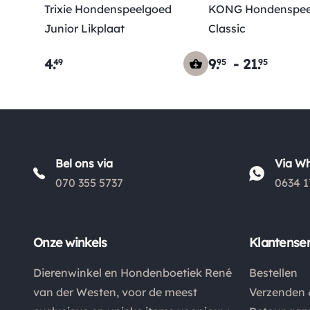
Trixie Hondenspeelgoed
KONG Hondenspee
Junior Likplaat
Classic
4
.
9
.
-
21
.
49
95
95
Bel ons via
Via W
070 355 5737
0634 1
Onze winkels
Klantenser
Dierenwinkel en Hondenboetiek René
Bestellen
van der Westen, voor de meest
Verzenden 