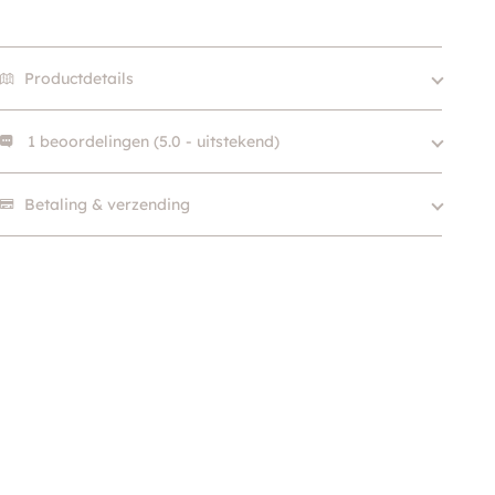
Productdetails
1 beoordelingen (5.0 - uitstekend)
Merk
Beeztees
13cm, 16cm, 20cm, 25cm,
"Prima, functioneel."
Size
Betaling & verzending
28cm
Gerla