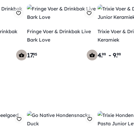
Drinkbak
Fringe Voer & Drinkbak Live
Trixie Voer & D
Bark Love
Keramiek
17
.
4
.
-
9
.
95
99
99