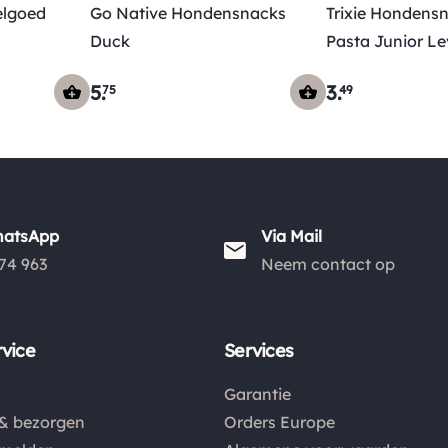
lgoed
Go Native Hondensnacks
Trixie Hondens
Duck
Pasta Junior L
5
.
3
.
75
49
hatsApp
Via Mail
74 963
Neem contact op
vice
Services
Garantie
& bezorgen
Orders Europe