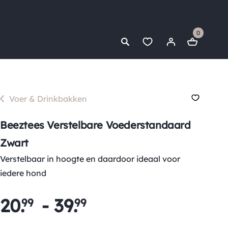
0
Voer & Drinkbakken
Beeztees Verstelbare Voederstandaard
Zwart
Verstelbaar in hoogte en daardoor ideaal voor
iedere hond
20
.
-
39
.
99
99