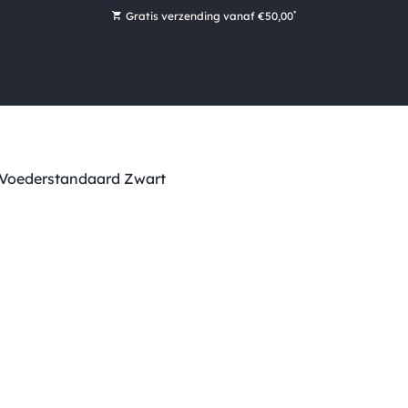
*
Gratis verzending vanaf €50,00
Bestel nu, betaal later met Klarna
Ruim 16.000 artikelen op voorraad
Morgen voor 15:00 uur besteld, dezelfde dag verzonden!
Ruim 44 jaar kennis en ervaring