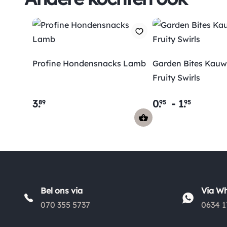
Profine Hondensnacks Lamb
Garden Bites Kau
Fruity Swirls
3
.
0
.
-
1
.
89
95
95
Bel ons via
Via W
070 355 5737
0634 1