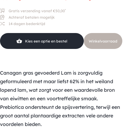
*
Gratis verzending vanaf €50,00
Achteraf betalen mogelijk
14 dagen bedenktijd
Kies een optie en bestel
Winkelvoorraad
Canagan gras gevoederd Lam is zorgvuldig
geformuleerd met maar liefst 62% in het weiland
lopend lam, wat zorgt voor een waardevolle bron
van eiwitten en een voortreffelijke smaak.
Prebiotica ondersteunt de spijsvertering, terwijl een
groot aantal plantaardige extracten vele andere
voordelen bieden.