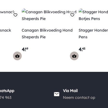
wsnack
Canagan Blikvoeding Hond
Stagger Honden
Sheperds Pie
Pens
4
.
4
.
69
45
hatsApp
Via Mail
74 963
Neem contact op