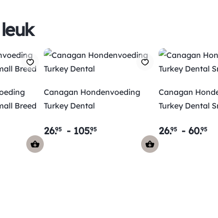
 leuk
oeding
Canagan Hondenvoeding
Canagan Hond
mall Breed
Turkey Dental
Turkey Dental S
26
.
-
105
.
26
.
-
60
.
95
95
95
95