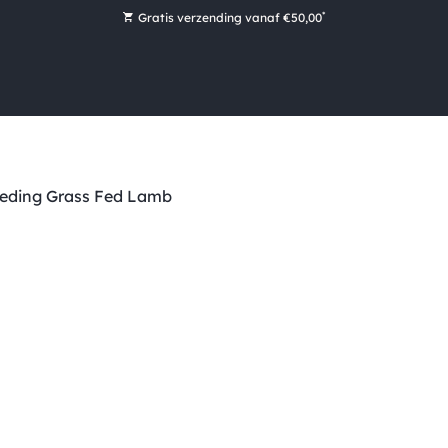
*
Gratis verzending vanaf €50,00
Bestel nu, betaal later met Klarna
Ruim 16.000 artikelen op voorraad
Morgen voor 15:00 uur besteld, dezelfde dag verzonden!
Ruim 44 jaar kennis en ervaring