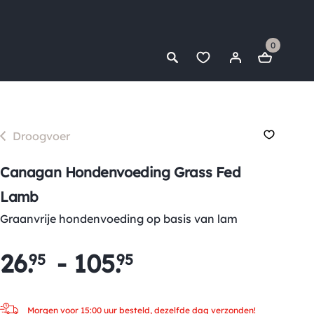
0
Droogvoer
Canagan Hondenvoeding Grass Fed
Lamb
Graanvrije hondenvoeding op basis van lam
26
.
-
105
.
95
95
Morgen voor 15:00 uur besteld, dezelfde dag verzonden!