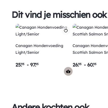
Dit vind je misschien ook
Canagan Hondenvoeding
Canagan Hondenv
Light/Senior
Scottish Salmon S
25
.
-
97
.
26
.
-
60
.
95
95
95
95
Andere kochten ook