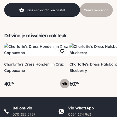
Kies een aantal en bestel
Winkelvoorraad
Dit vind je misschien ook leuk
Charlotte's Dress Hondenlijn Cruz
Charlotte's Dress Halsban
Cappuccino
Blueberry
40
.
60
.
85
95
Verzending
Morgen voor 15:00 uur besteld, dezelfde dag verzonden! Je
Bel ons via
Via WhatsApp
ontvangt een track & trace code van ons zodat je je pakketje
070 355 5737
0634 174 963
kan volgen. Voor orders tot € 15.00 zijn de verzendkosten €