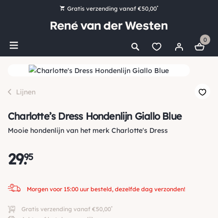
*
Gratis verzending vanaf €50,00
Bestel nu, betaal later met Klarna
0
Ruim 16.000 artikelen op voorraad
Morgen voor 15:00 uur besteld, dezelfde dag verzonden!
Ruim 44 jaar kennis en ervaring
Lijnen
Charlotte’s Dress Hondenlijn Giallo Blue
Mooie hondenlijn van het merk Charlotte's Dress
29
.
95
Morgen voor 15:00 uur besteld, dezelfde dag verzonden!
*
Gratis verzending vanaf €50,00