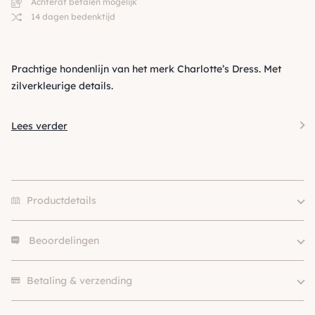
Achteraf betalen mogelijk
14 dagen bedenktijd
Prachtige hondenlijn van het merk Charlotte’s Dress. Met
zilverkleurige details.
Lees verder
Productdetails
Beoordelingen
Merk
Charlotte's Dress
Hondgrootte
Klein (0 – 10kg)
Er zijn nog geen beoordelingen.
Kleur
Blauw
Betaling & verzending
SKU
210000016793