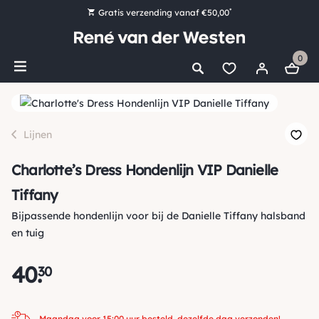
*
Gratis verzending vanaf €50,00
Bestel nu, betaal later met Klarna
0
Ruim 16.000 artikelen op voorraad
Maandag voor 15:00 uur besteld, dezelfde dag verzonden!
Ruim 44 jaar kennis en ervaring
Lijnen
Charlotte’s Dress Hondenlijn VIP Danielle
Tiffany
Bijpassende hondenlijn voor bij de Danielle Tiffany halsband
en tuig
40
.
30
Maandag voor 15:00 uur besteld, dezelfde dag verzonden!