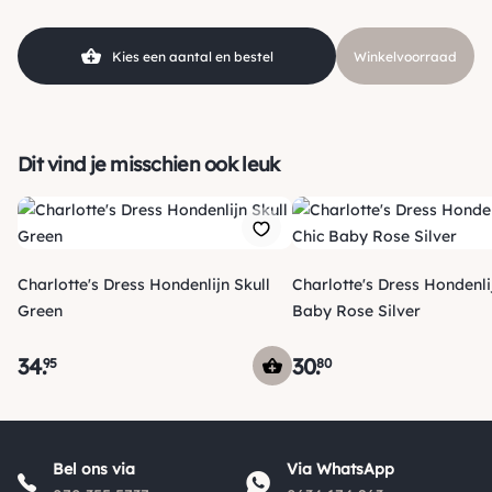
Kies een aantal en bestel
Winkelvoorraad
Dit vind je misschien ook leuk
Charlotte's Dress Hondenlijn Skull
Charlotte's Dress Hondenli
Green
Baby Rose Silver
34
.
30
.
95
80
Verzending
Maandag voor 15:00 uur besteld, dezelfde dag verzonden!
Bel ons via
Via WhatsApp
Je ontvangt een track & trace code van ons zodat je je