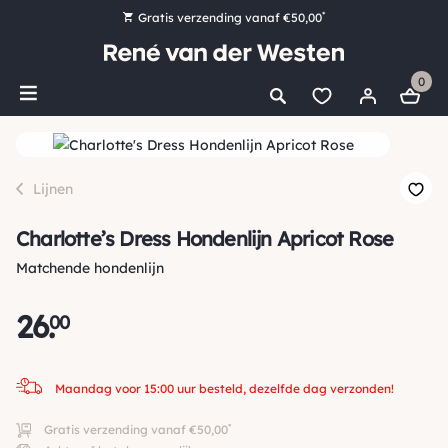
*
Gratis verzending vanaf €50,00
Bestel nu, betaal later met Klarna
0
Ruim 16.000 artikelen op voorraad
Maandag voor 15:00 uur besteld, dezelfde dag verzonden!
Ruim 44 jaar kennis en ervaring
Lijnen
Charlotte’s Dress Hondenlijn Apricot Rose
Matchende hondenlijn
26
.
00
Maandag voor 15:00 uur besteld, dezelfde dag verzonden!
*
Gratis verzending vanaf €50,00