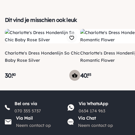
Dit vind je misschien ook leuk
Charlotte's Dress Hondenlijn So Chic
Charlotte's Dress Hondenli
Baby Rose Silver
Romantic Flower
30
.
40
.
80
85
Verzending
Maandag voor 15:00 uur besteld, dezelfde dag verzonden!
Bel ons via
Via WhatsApp
Je ontvangt een track & trace code van ons zodat je je
070 355 5737
0634 174 963
pakketje kan volgen. Voor orders tot € 15.00 zijn de
Via Mail
Via Chat
*
verzendkosten € 5.95, daarna € 3.95
en gratis vanaf €
Neem contact op
Neem contact op
*
50.00
.