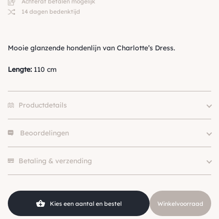
Achteraf betalen mogelijk
14 dagen bedenktijd
Mooie glanzende hondenlijn van Charlotte’s Dress.
Lengte:
110 cm
Productdetails
Beoordelingen
Kleur
Roze
Merk
Charlotte's Dress
Er zijn nog geen beoordelingen.
Soort
Wandellijn
Betaling & verzending
Hondgrootte
Klein (0 – 10kg)
SKU
210000016787
Kies een aantal en bestel
Winkelvoorraad