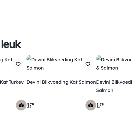
 leuk
 Kat Turkey
Devini Blikvoeding Kat Salmon
Devini Blikvoed
Salmon
1
.
1
.
79
79