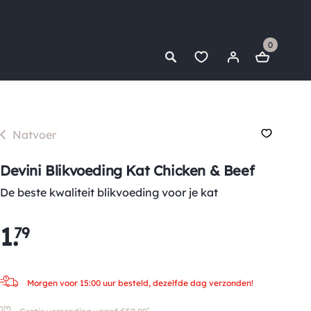
0
Natvoer
Devini Blikvoeding Kat Chicken & Beef
De beste kwaliteit blikvoeding voor je kat
1
.
79
Morgen voor 15:00 uur besteld, dezelfde dag verzonden!
*