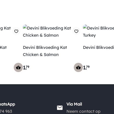
 Kat
Devini Blikvoeding Kat
Devini Blikvoed
Chicken & Salmon
1
.
1
.
79
79
hatsApp
Via Mail
74 963
Neem contact op