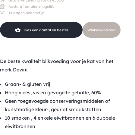
Gratis verzending vanaf €50,00
Achteraf betalen mogelijk
14 dagen bedenktijd
Kies een aantal en bestel
Winkelvoorraad
De beste kwaliteit blikvoeding voor je kat van het
merk Devini.
Graan- & gluten vrij
Hoog vlees, vis en gevogelte gehalte, 60%
Geen toegevoegde conserveringsmiddelen of
kunstmatige kleur-, geur of smaakstoffen
10 smaken , 4 enkele eiwitbronnen en 6 dubbele
eiwitbronnen