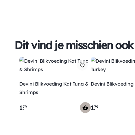
Dit vind je misschien ook
Devini Blikvoeding Kat Tuna &
Devini Blikvoeding
Shrimps
1
.
1
.
79
79