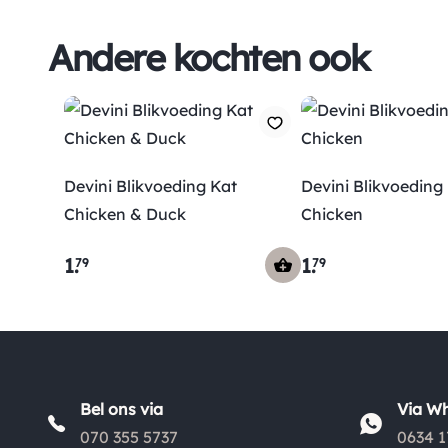
Andere kochten ook
Devini Blikvoeding Kat
Devini Blikvoeding
Chicken & Duck
Chicken
1
.
1
.
79
79
Bel ons via
Via W
070 355 5737
0634 1