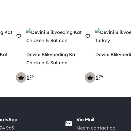
 Kat
Devini Blikvoeding Kat
Devini Blikvoed
Chicken & Salmon
1
.
1
.
79
79
hatsApp
Via Mail
74 963
Neem contact op