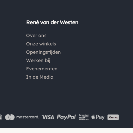
Is een product dat je besteld hebt niet naar wens?
Dan kan je het product altijd retourneren binnen 14
René van der Westen
dagen. De retourkosten bedragen € 6.75 en zijn voor
eigen rekening. Kies bij het retourneren altijd voor
Over ons
"alleen huisadres", pakketten die bij een pakketpunt
Onze winkels
worden geleverd halen wij niet af.
Openingstijden
Werken bij
Evenementen
In de Media