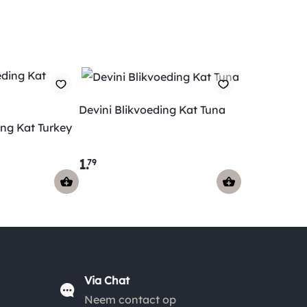
*
en gratis vanaf € 50.00
.
*
De verzendkosten naar België en de rest van
Europa wijken af van de verzendkosten binnen
Nederland. Bestellingen onder de €50,00 zijn voor
Devini Blikvoeding Kat Tuna
België €6,95 en boven de €50,00 zijn de
ing Kat Turkey
verzendkosten €3,95. De pakketten naar België
worden aangetekend en verzekerd verstuurd. Voor
1
.
79
de verzendkosten buiten Nederland en België
verwijzen wij je graag door naar "
Orders Europe
".
Kies je voor afhalen bij een pakketpunt maar wordt
het pakket niet afgehaald? Dan retourneren wij het
aankoopbedrag min de gemaakte verzendkosten.
Via Chat
Neem contact op
Retouren