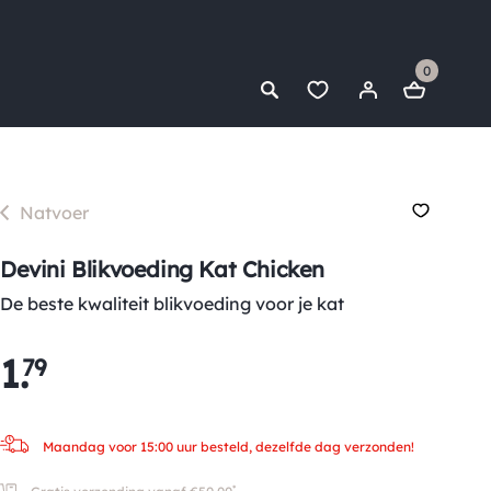
0
Natvoer
Devini Blikvoeding Kat Chicken
De beste kwaliteit blikvoeding voor je kat
1
.
79
Maandag voor 15:00 uur besteld, dezelfde dag verzonden!
*