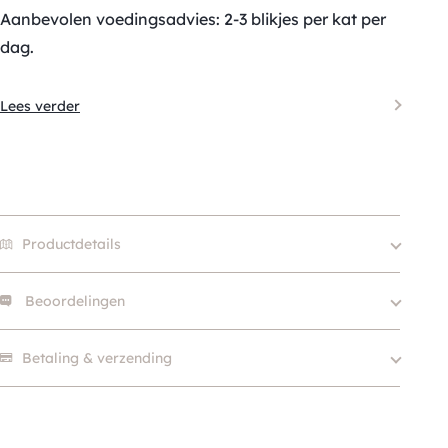
Aanbevolen voedingsadvies: 2-3 blikjes per kat per
dag.
Lees verder
Productdetails
Beoordelingen
Merk
Devini
Eiwitbron
Kip
Er zijn nog geen beoordelingen.
Betaling & verzending
Voedingsdoel
Graanvrij
SKU
210000009126