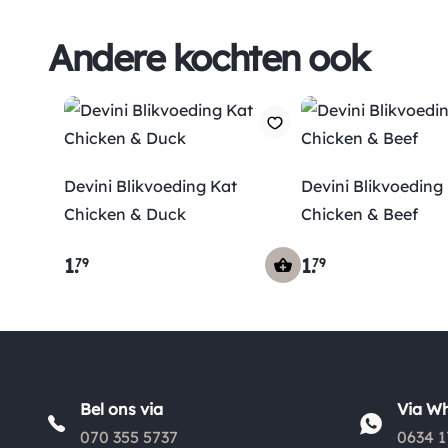
Andere kochten ook
Devini Blikvoeding Kat
Devini Blikvoeding
Chicken & Duck
Chicken & Beef
1
.
1
.
79
79
Bel ons via
Via W
070 355 5737
0634 1