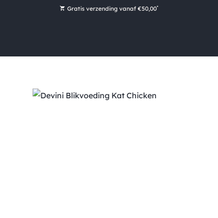
*
Gratis verzending vanaf €50,00
Bestel nu, betaal later met Klarna
Ruim 16.000 artikelen op voorraad
Maandag voor 15:00 uur besteld, dezelfde dag verzonden!
Ruim 44 jaar kennis en ervaring