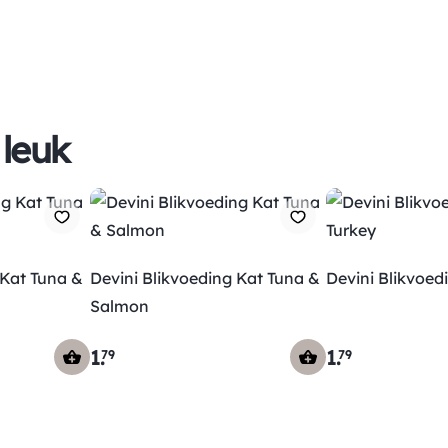
 leuk
 Kat Tuna &
Devini Blikvoeding Kat Tuna &
Devini Blikvoed
Salmon
1
.
1
.
79
79