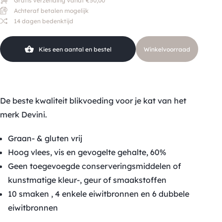
Gratis verzending vanaf €50,00
Achteraf betalen mogelijk
14 dagen bedenktijd
Kies een aantal en bestel
Winkelvoorraad
De beste kwaliteit blikvoeding voor je kat van het
merk Devini.
Graan- & gluten vrij
Hoog vlees, vis en gevogelte gehalte, 60%
Geen toegevoegde conserveringsmiddelen of
kunstmatige kleur-, geur of smaakstoffen
10 smaken , 4 enkele eiwitbronnen en 6 dubbele
eiwitbronnen