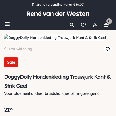
*
Gratis verzending vanaf €50,00
Bestel nu, betaal later met Klarna
0
Ruim 16.000 artikelen op voorraad
Voor 15:00 uur besteld, vandaag nog verzonden!
Ruim 44 jaar kennis en ervaring
Trouwkleding
Sale
DoggyDolly Hondenkleding Trouwjurk Kant &
Strik Geel
Voor bloemenhondjes, bruidshondjes of ringbrengers!
21
.
95