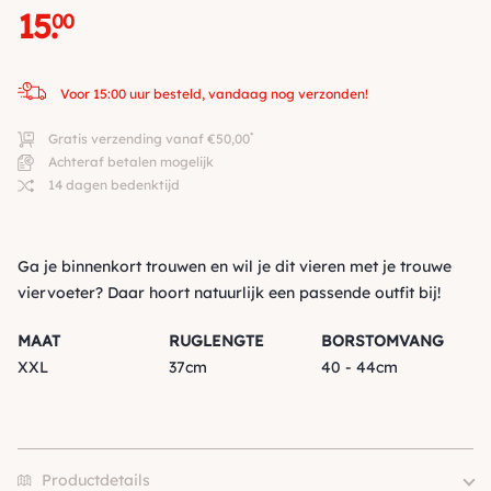
15
.
00
Voor 15:00 uur besteld, vandaag nog verzonden!
*
Gratis verzending vanaf €50,00
Achteraf betalen mogelijk
14 dagen bedenktijd
Ga je binnenkort trouwen en wil je dit vieren met je trouwe
viervoeter? Daar hoort natuurlijk een passende outfit bij!
MAAT
RUGLENGTE
BORSTOMVANG
XXL
37cm
40 - 44cm
Productdetails