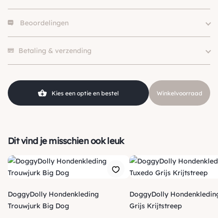
Beoordelingen
Size
XXL
Kleur
Geel / Goud, Wit
Er zijn nog geen beoordelingen.
Merk
DoggyDolly
Betaling & verzending
Kies een optie en bestel
Winkelvoorraad
Dit vind je misschien ook leuk
DoggyDolly Hondenkleding
DoggyDolly Hondenkledin
Trouwjurk Big Dog
Grijs Krijtstreep