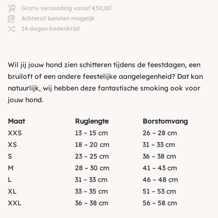
*
Gratis verzending vanaf €50,00
Achteraf betalen mogelijk
14 dagen bedenktijd
Wil jij jouw hond zien schitteren tijdens de feestdagen, een
bruiloft of een andere feestelijke aangelegenheid? Dat kan
natuurlijk, wij hebben deze fantastische smoking ook voor
jouw hond.
Maat
Ruglengte
Borstomvang
XXS
13 – 15 cm
26 – 28 cm
XS
18 – 20 cm
31 – 33 cm
S
23 – 25 cm
36 – 38 cm
M
28 – 30 cm
41 – 43 cm
L
31 – 33 cm
46 – 48 cm
XL
33 – 35 cm
51 – 53 cm
XXL
36 – 38 cm
56 – 58 cm