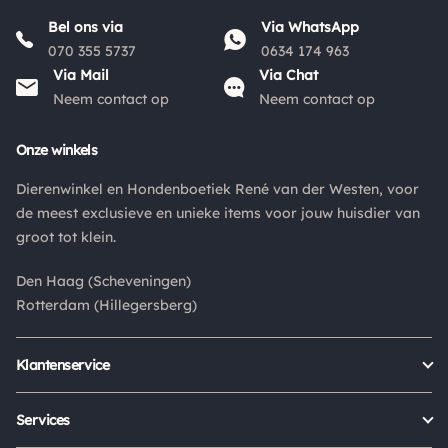
graag door naar "
Orders Europe
".
Bel ons via
Via WhatsApp
070 355 5737
0634 174 963
Kies je voor afhalen bij een pakketpunt maar wordt het
Via Mail
Via Chat
pakket niet afgehaald? Dan retourneren wij het
Neem contact op
Neem contact op
aankoopbedrag min de gemaakte verzendkosten.
Onze winkels
Retouren
Dierenwinkel en Hondenboetiek René van der Westen, voor
Is een product dat je besteld hebt niet naar wens? Dan kan je
de meest exclusieve en unieke items voor jouw huisdier van
het product altijd retourneren binnen 14 dagen. De
groot tot klein.
retourkosten bedragen € 6.75 en zijn voor eigen rekening.
Kies bij het retourneren altijd voor "alleen huisadres",
Den Haag (Scheveningen)
pakketten die bij een pakketpunt worden geleverd halen wij
Rotterdam (Hillegersberg)
niet af.
Klantenservice
Bestellen
Verzenden & bezorgen
Services
Retour aanmelden
Garantie