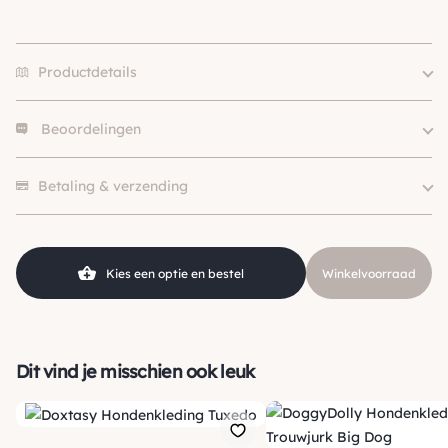
Productdetails
Beoordelingen
Merk
DoggyDolly
Size
XXS, XS, S, M, L
Er zijn nog geen beoordelingen.
Kleur
Grijs / Zilver
Betaling & verzending
Klein (0 – 10kg), Middel (10 –
Hondgrootte
25kg)
Kies een optie en bestel
Winkelvoorraad
Dit vind je misschien ook leuk