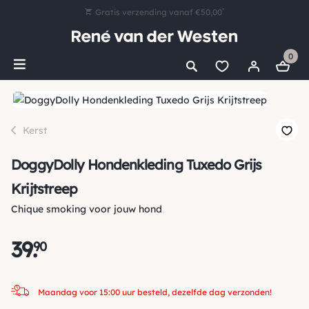
*
Gratis verzending vanaf €50,00
Bestel nu, betaal later met Klarna
0
Ruim 16.000 artikelen op voorraad
Maandag voor 15:00 uur besteld, dezelfde dag verzonden!
Ruim 44 jaar kennis en ervaring
Kerst
DoggyDolly Hondenkleding Tuxedo Grijs
Krijtstreep
Chique smoking voor jouw hond
39
.
90
Maandag voor 15:00 uur besteld, dezelfde dag verzonden!