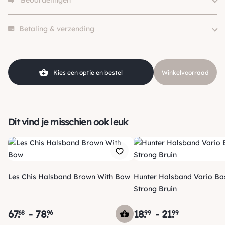
Beoordelingen
Size
S, M, L
Merk
Fifi's Dog Fashion
Er zijn nog geen beoordelingen.
Betaling & verzending
Kies een optie en bestel
Winkelvoorraad
Dit vind je misschien ook leuk
Les Chis Halsband Brown With Bow
Hunter Halsband Vario Bas
Strong Bruin
67
.
-
78
.
18
.
-
21
.
68
96
99
99