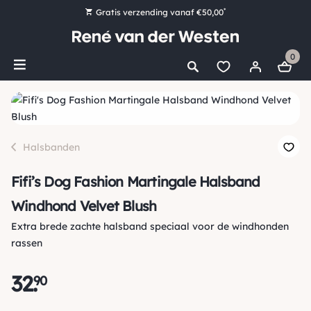
*
Gratis verzending vanaf €50,00
Bestel nu, betaal later met Klarna
0
Ruim 16.000 artikelen op voorraad
Maandag voor 15:00 uur besteld, dezelfde dag verzonden!
Ruim 44 jaar kennis en ervaring
Halsbanden
Fifi’s Dog Fashion Martingale Halsband
Windhond Velvet Blush
Extra brede zachte halsband speciaal voor de windhonden
rassen
32
.
90