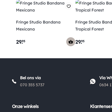
Fringe Studio Bandana
Fringe Studio Ban
Mexicana
Tropical Forest
29
.
29
.
95
95
Bel ons via
Via W
070 355 5737
0634 1
Onze winkels
Klantenser