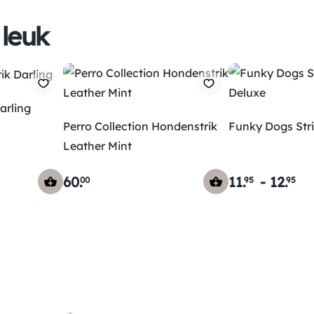
 leuk
arling
Perro Collection Hondenstrik
Funky Dogs Stri
Leather Mint
60
.
11
.
-
12
.
00
95
95