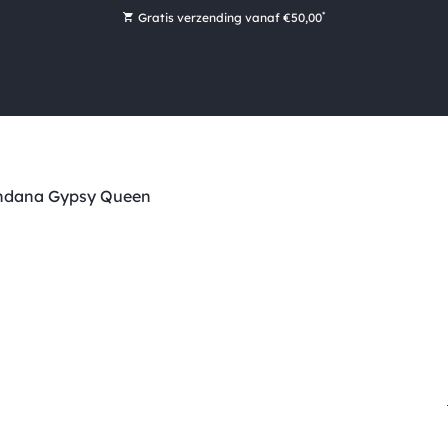
*
Gratis verzending vanaf €50,00
Bestel nu, betaal later met Klarna
Ruim 16.000 artikelen op voorraad
Maandag voor 15:00 uur besteld, dezelfde dag verzonden!
Ruim 44 jaar kennis en ervaring