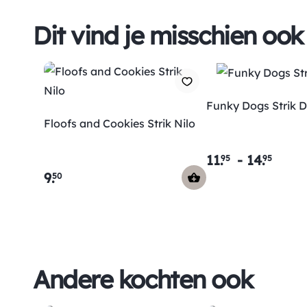
Dit vind je misschien ook
Funky Dogs Strik D
Floofs and Cookies Strik Nilo
11
.
-
14
.
95
95
9
.
50
Andere kochten ook