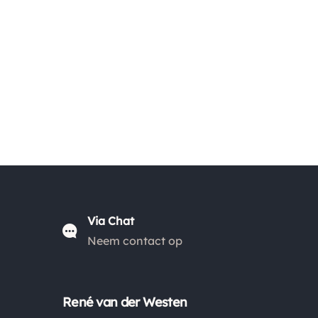
Europa wijken af van de verzendkosten binnen
Nederland. Bestellingen onder de €50,00 zijn voor
België €6,95 en boven de €50,00 zijn de
verzendkosten €3,95. De pakketten naar België
worden aangetekend en verzekerd verstuurd. Voor
de verzendkosten buiten Nederland en België
verwijzen wij je graag door naar "
Orders Europe
".
Kies je voor afhalen bij een pakketpunt maar wordt
het pakket niet afgehaald? Dan retourneren wij het
aankoopbedrag min de gemaakte verzendkosten.
Via Chat
Neem contact op
Retouren
Is een product dat je besteld hebt niet naar wens?
Dan kan je het product altijd retourneren binnen 14
René van der Westen
dagen. De retourkosten bedragen € 6.75 en zijn voor