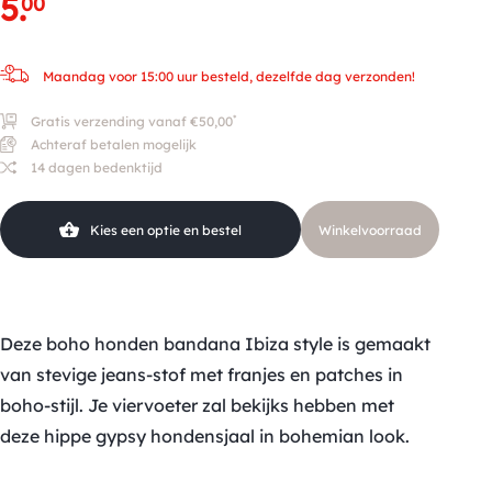
5
.
00
Maandag voor 15:00 uur besteld, dezelfde dag verzonden!
*
Gratis verzending vanaf €50,00
Achteraf betalen mogelijk
14 dagen bedenktijd
Kies een optie en bestel
Winkelvoorraad
Deze boho honden bandana Ibiza style is gemaakt
van stevige jeans-stof met franjes en patches in
boho-stijl. Je viervoeter zal bekijks hebben met
deze hippe gypsy hondensjaal in bohemian look.