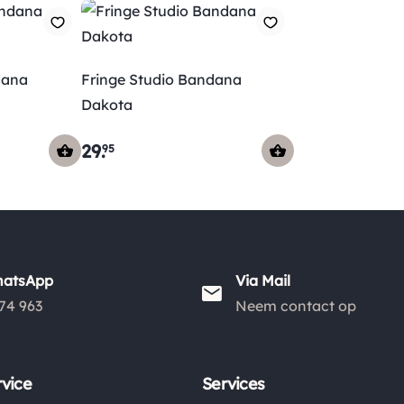
dana
Fringe Studio Bandana
Dakota
29
.
95
hatsApp
Via Mail
74 963
Neem contact op
vice
Services