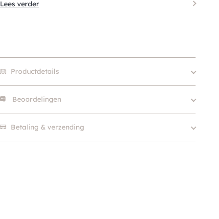
Lees verder
Productdetails
Beoordelingen
Merk
Fringe Studio
Size
S, M
Er zijn nog geen beoordelingen.
Betaling & verzending
Kleur
Blauw
Klein (0 – 10kg), Middel
Hondgrootte
(10 – 25kg), Groot (> 25kg
)