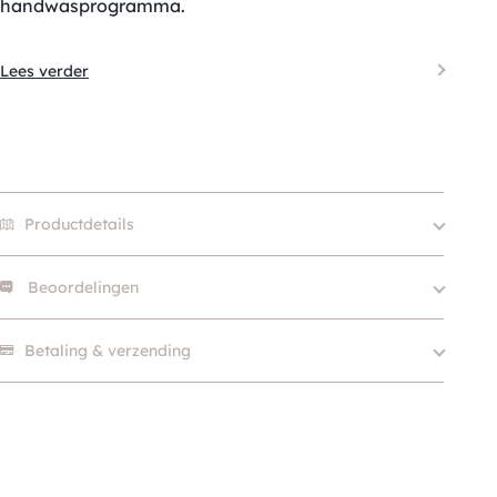
handwasprogramma.
Lees verder
Productdetails
Beoordelingen
Merk
Fringe Studio
Size
S, M, L
Er zijn nog geen beoordelingen.
Betaling & verzending
Klein (0 – 10kg), Middel
Hondgrootte
(10 – 25kg), Groot (> 25kg
)
Kleur
Blauw