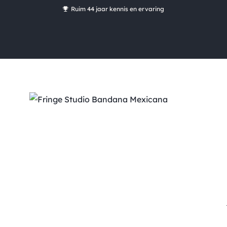
Ruim 44 jaar kennis en ervaring
*
Gratis verzending vanaf €50,00
Bestel nu, betaal later met Klarna
Ruim 16.000 artikelen op voorraad
Maandag voor 15:00 uur besteld, dezelfde dag verzonden!