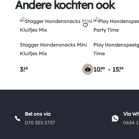
Andere kochten ook
Stagger Hondensnacks Mini
Play Hondenspeelg
Kluifjes Mix
Time
3
.
10
.
-
15
.
69
99
99
Bel ons via
Via W
070 355 5737
0634 1