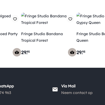
oed Party
Fringe Studio Bandana
Fringe Studio 
Tropical Forest
Queen
29
.
29
.
95
95
hatsApp
Via Mail
74 963
Neem contact op