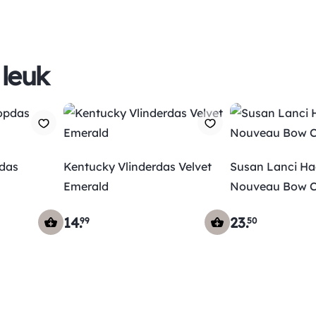
 leuk
das
Kentucky Vlinderdas Velvet
Susan Lanci Haa
Emerald
Nouveau Bow 
14
.
23
.
99
50