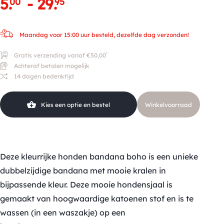
5
.
-
29
.
00
95
Maandag voor 15:00 uur besteld, dezelfde dag verzonden!
*
Gratis verzending vanaf €50,00
Achteraf betalen mogelijk
14 dagen bedenktijd
Kies een optie en bestel
Winkelvoorraad
Deze kleurrijke honden bandana boho is een unieke
dubbelzijdige bandana met mooie kralen in
bijpassende kleur. Deze mooie hondensjaal is
gemaakt van hoogwaardige katoenen stof en is te
wassen (in een waszakje) op een