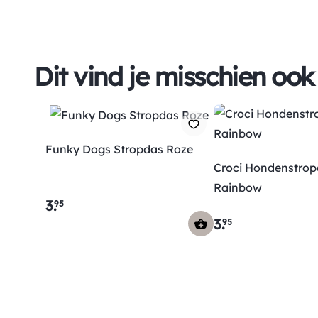
Dit vind je misschien ook
Funky Dogs Stropdas Roze
Croci Hondenstrop
Rainbow
3
.
95
3
.
95