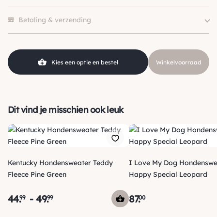
Merk
FuzzYard
1 beoordeling heeft alleen een score.
Kleur
Wit, Zwart
Betaling & verzending
Kies een optie en bestel
Winkelvoorraad
Dit vind je misschien ook leuk
Kentucky Hondensweater Teddy
I Love My Dog Hondenswe
Fleece Pine Green
Happy Special Leopard
44
.
-
49
.
87
.
99
99
00