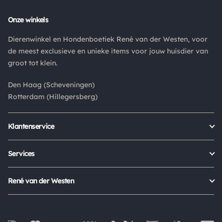
Is een product dat je besteld hebt niet naar wens? Dan kan je
Onze winkels
het product altijd retourneren binnen 14 dagen. De
retourkosten bedragen € 6.75 en zijn voor eigen rekening.
Dierenwinkel en Hondenboetiek René van der Westen, voor
Kies bij het retourneren altijd voor "alleen huisadres",
de meest exclusieve en unieke items voor jouw huisdier van
pakketten die bij een pakketpunt worden geleverd halen wij
groot tot klein.
niet af.
Den Haag (Scheveningen)
Rotterdam (Hillegersberg)
Klantenservice
Bestellen
Verzenden & bezorgen
Services
Retour aanmelden
Garantie
Veelgestelde vragen
Orders Europe
René van der Westen
Status bestelling
Algemene voorwaarden
Over ons
Mijn account
Privacy Policy
Onze winkels
Cookies
Openingstijden