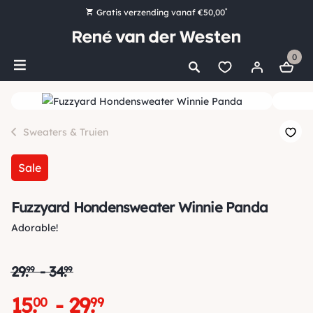
*
Gratis verzending vanaf €50,00
Bestel nu, betaal later met Klarna
0
Ruim 16.000 artikelen op voorraad
Morgen voor 15:00 uur besteld, dezelfde dag verzonden!
Ruim 44 jaar kennis en ervaring
Sweaters & Truien
Sale
Fuzzyard Hondensweater Winnie Panda
Adorable!
29
.
-
34
.
99
99
15
.
-
29
.
00
99