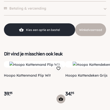
Merk
Gebr. de Boon
Er zijn nog geen beoordelingen.
Kleur
Bruin, Wit, Grijs / Zilver
Betaling & verzending
Kies een optie en bestel
Winkelvoorraad
Dit vind je misschien ook leuk
Hoopo Kattenmand Flip Wit
Hoopo Kattendeken Grijs
39
.
34
.
95
95