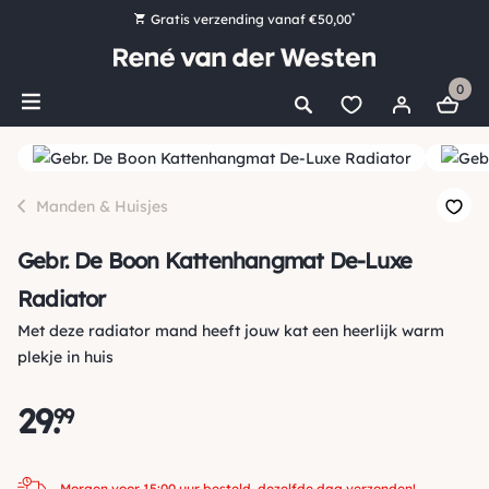
*
Gratis verzending vanaf €50,00
Bestel nu, betaal later met Klarna
0
Ruim 16.000 artikelen op voorraad
Morgen voor 15:00 uur besteld, dezelfde dag verzonden!
Ruim 44 jaar kennis en ervaring
Manden & Huisjes
Gebr. De Boon Kattenhangmat De-Luxe
Radiator
Met deze radiator mand heeft jouw kat een heerlijk warm
plekje in huis
29
.
99
Morgen voor 15:00 uur besteld, dezelfde dag verzonden!