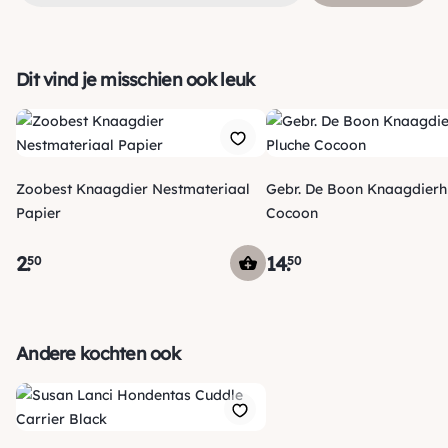
Dit vind je misschien ook leuk
Zoobest Knaagdier Nestmateriaal
Gebr. De Boon Knaagdierhu
Papier
Cocoon
2
.
14
.
50
50
Verzending
Maandag voor 15:00 uur besteld, dezelfde dag verzonden!
Andere kochten ook
Je ontvangt een track & trace code van ons zodat je je
pakketje kan volgen. Voor orders tot € 15.00 zijn de
*
verzendkosten € 5.95, daarna € 3.95
en gratis vanaf €
*
50.00
.