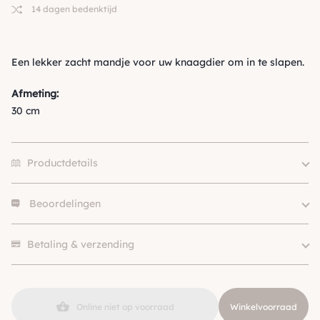
14 dagen bedenktijd
Een lekker zacht mandje voor uw knaagdier om in te slapen.
Afmeting:
30 cm
Productdetails
Beoordelingen
Merk
Gebr. de Boon
Kleur
Bruin
Er zijn nog geen beoordelingen.
SKU
210000004998
Betaling & verzending
Online niet op voorraad
Winkelvoorraad