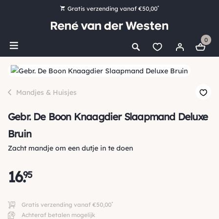
*
Gratis verzending vanaf €50,00
Bestel nu, betaal later met Klarna
0
Ruim 16.000 artikelen op voorraad
Maandag voor 15:00 uur besteld, dezelfde dag verzonden!
Ruim 44 jaar kennis en ervaring
Mandjes & Huisjes
Gebr. De Boon Knaagdier Slaapmand Deluxe
Bruin
Zacht mandje om een dutje in te doen
16
.
95
*
Gratis verzending vanaf €50,00
Achteraf betalen mogelijk