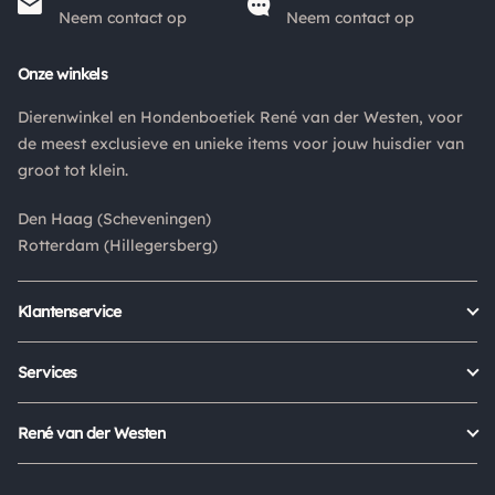
pakket niet afgehaald? Dan retourneren wij het
Neem contact op
Neem contact op
aankoopbedrag min de gemaakte verzendkosten.
Onze winkels
Retouren
Dierenwinkel en Hondenboetiek René van der Westen, voor
Is een product dat je besteld hebt niet naar wens? Dan kan je
de meest exclusieve en unieke items voor jouw huisdier van
het product altijd retourneren binnen 14 dagen. De
groot tot klein.
retourkosten bedragen € 6.75 en zijn voor eigen rekening.
Kies bij het retourneren altijd voor "alleen huisadres",
Den Haag (Scheveningen)
pakketten die bij een pakketpunt worden geleverd halen wij
Rotterdam (Hillegersberg)
niet af.
Klantenservice
Bestellen
Verzenden & bezorgen
Services
Retour aanmelden
Garantie
Veelgestelde vragen
Orders Europe
René van der Westen
Status bestelling
Algemene voorwaarden
Over ons
Mijn account
Privacy Policy
Onze winkels