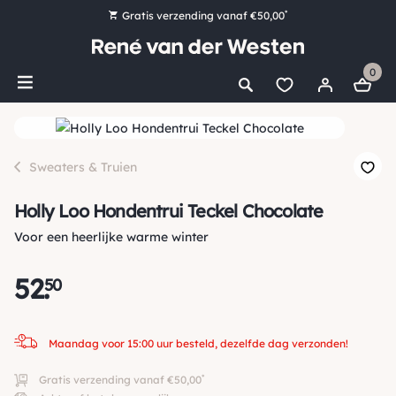
*
Gratis verzending vanaf €50,00
Bestel nu, betaal later met Klarna
0
Ruim 16.000 artikelen op voorraad
Maandag voor 15:00 uur besteld, dezelfde dag verzonden!
Ruim 44 jaar kennis en ervaring
Sweaters & Truien
Holly Loo Hondentrui Teckel Chocolate
Voor een heerlijke warme winter
52
.
50
Maandag voor 15:00 uur besteld, dezelfde dag verzonden!
*
Gratis verzending vanaf €50,00