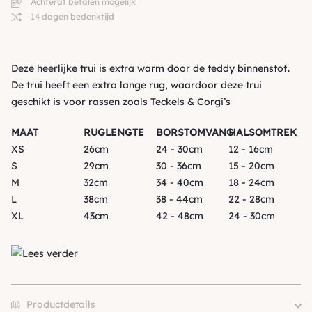
Achteraf betalen mogelijk
14 dagen bedenktijd
Deze heerlijke trui is extra warm door de teddy binnenstof.
De trui heeft een extra lange rug, waardoor deze trui
geschikt is voor rassen zoals Teckels & Corgi’s
MAAT
RUGLENGTE
BORSTOMVANG
HALSOMTREK
XS
26cm
24 - 30cm
12 - 16cm
S
29cm
30 - 36cm
15 - 20cm
M
32cm
34 - 40cm
18 - 24cm
L
38cm
38 - 44cm
22 - 28cm
XL
43cm
42 - 48cm
24 - 30cm
Lees verder
Productdetails