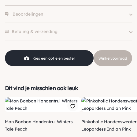
Beoordelingen
Size
XS, S, M, L, XL
Kleur
Bruin
Er zijn nog geen beoordelingen.
Merk
Holly Loo
Betaling & verzending
Kies een optie en bestel
Winkelvoorraad
Dit vind je misschien ook leuk
Mon Bonbon Hondentrui Winters
Pinkaholic Hondensweater
Tale Peach
Leopardess Indian Pink