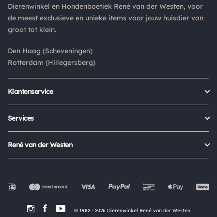
Dierenwinkel en Hondenboetiek René van der Westen, voor
Is een product dat je besteld hebt niet naar wens? Dan kan je
de meest exclusieve en unieke items voor jouw huisdier van
het product altijd retourneren binnen 14 dagen. De
groot tot klein.
retourkosten bedragen € 6.75 en zijn voor eigen rekening.
Kies bij het retourneren altijd voor "alleen huisadres",
Den Haag (Scheveningen)
pakketten die bij een pakketpunt worden geleverd halen wij
Rotterdam (Hillegersberg)
niet af.
Klantenservice
Bestellen
Verzenden & bezorgen
Services
Retour aanmelden
Garantie
Veelgestelde vragen
Orders Europe
René van der Westen
Status bestelling
Algemene voorwaarden
Over ons
Mijn account
Privacy Policy
Onze winkels
Cookies
Openingstijden
Werken bij
Evenementen
© 1982 - 2026 Dierenwinkel René van der Westen
In de Media