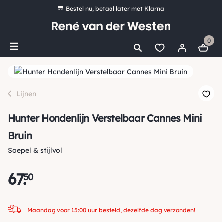
Bestel nu, betaal later met Klarna
Ruim 16.000 artikelen op voorraad
0
Maandag voor 15:00 uur besteld, dezelfde dag verzonden!
Ruim 44 jaar kennis en ervaring
*
Gratis verzending vanaf €50,00
Lijnen
Hunter Hondenlijn Verstelbaar Cannes Mini
Bruin
Soepel & stijlvol
67
.
50
Maandag voor 15:00 uur besteld, dezelfde dag verzonden!