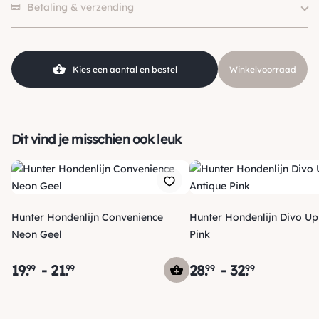
Kleur
Bruin
Betaling & verzending
Hondgrootte
Klein (0 – 10kg)
Materiaal
Leer
SKU
210000009432
Kies een aantal en bestel
Winkelvoorraad
Dit vind je misschien ook leuk
Hunter Hondenlijn Convenience
Hunter Hondenlijn Divo Up Antique
Neon Geel
Pink
19
.
-
21
.
28
.
-
32
.
99
99
99
99
Verzending