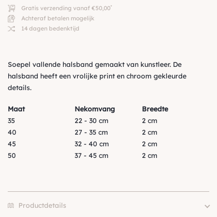
*
Gratis verzending vanaf €50,00
Achteraf betalen mogelijk
14 dagen bedenktijd
Soepel vallende halsband gemaakt van kunstleer. De
halsband heeft een vrolijke print en chroom gekleurde
details.
Maat
Nekomvang
Breedte
35
22 - 30 cm
2 cm
40
27 - 35 cm
2 cm
45
32 - 40 cm
2 cm
50
37 - 45 cm
2 cm
Productdetails