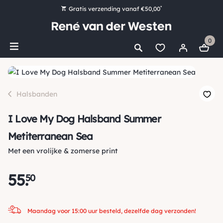
*
Gratis verzending vanaf €50,00
Bestel nu, betaal later met Klarna
0
Ruim 16.000 artikelen op voorraad
Maandag voor 15:00 uur besteld, dezelfde dag verzonden!
Ruim 44 jaar kennis en ervaring
Halsbanden
I Love My Dog Halsband Summer
Metiterranean Sea
Met een vrolijke & zomerse print
55
.
50
Maandag voor 15:00 uur besteld, dezelfde dag verzonden!