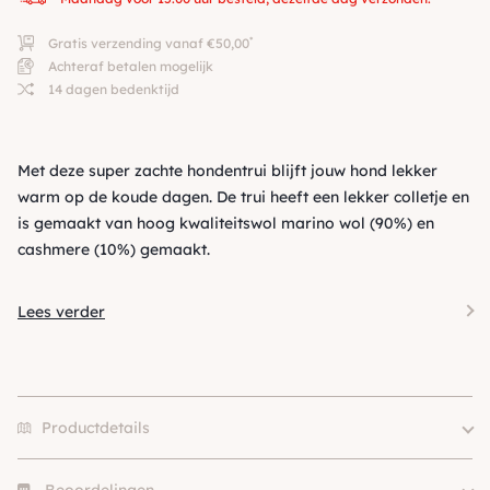
*
Gratis verzending vanaf €50,00
Achteraf betalen mogelijk
14 dagen bedenktijd
Met deze super zachte hondentrui blijft jouw hond lekker
warm op de koude dagen. De trui heeft een lekker colletje en
is gemaakt van hoog kwaliteitswol marino wol (90%) en
cashmere (10%) gemaakt.
Lees verder
Productdetails