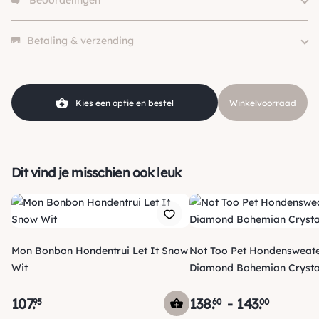
Beoordelingen
Size
XS, S, SM, M, L, XL
Hondgrootte
Klein (0 – 10kg)
Er zijn nog geen beoordelingen.
Kleur
Blauw
Betaling & verzending
Materiaal
Wol
Merk
I Love My Dog
Kies een optie en bestel
Winkelvoorraad
Dit vind je misschien ook leuk
Mon Bonbon Hondentrui Let It Snow
Not Too Pet Hondensweat
Wit
Diamond Bohemian Crysta
107
.
138
.
-
143
.
95
60
00