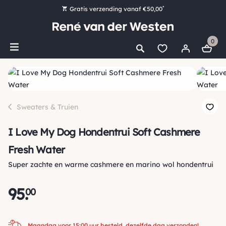
*
Gratis verzending vanaf €50,00
Bestel nu, betaal later met Klarna
0
Ruim 16.000 artikelen op voorraad
Maandag voor 15:00 uur besteld, dezelfde dag verzonden!
Ruim 44 jaar kennis en ervaring
Sweaters & Truien
I Love My Dog Hondentrui Soft Cashmere
Fresh Water
Super zachte en warme cashmere en marino wol hondentrui
95
.
00
Maandag voor 15:00 uur besteld, dezelfde dag verzonden!