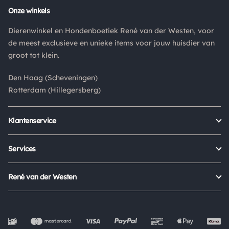
Onze winkels
Retouren
Dierenwinkel en Hondenboetiek René van der Westen, voor
Is een product dat je besteld hebt niet naar wens? Dan kan je
de meest exclusieve en unieke items voor jouw huisdier van
het product altijd retourneren binnen 14 dagen. De
groot tot klein.
retourkosten bedragen € 6.75 en zijn voor eigen rekening.
Kies bij het retourneren altijd voor "alleen huisadres",
Den Haag (Scheveningen)
pakketten die bij een pakketpunt worden geleverd halen wij
Rotterdam (Hillegersberg)
niet af.
Klantenservice
Bestellen
Verzenden & bezorgen
Services
Retour aanmelden
Garantie
Veelgestelde vragen
Orders Europe
René van der Westen
Status bestelling
Algemene voorwaarden
Over ons
Mijn account
Privacy Policy
Onze winkels
Cookies
Openingstijden
Werken bij